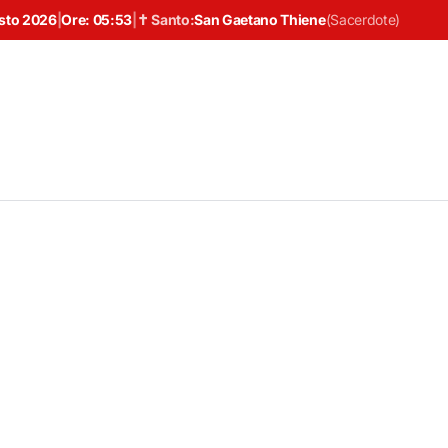
sto 2026
|
Ore:
05:53
|
✝ Santo:
San Gaetano Thiene
(
Sacerdote
)