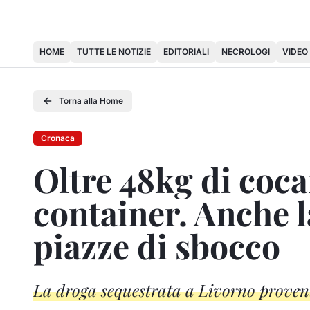
HOME
TUTTE LE NOTIZIE
EDITORIALI
NECROLOGI
VIDEO
Torna alla Home
Cronaca
Oltre 48kg di coca
container. Anche l
piazze di sbocco
La droga sequestrata a Livorno prove