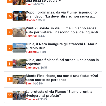
4
una festa selvaggia!»
Eventi
6778
Dopo l'ordinanza: da via Fiume rispondono
5
al sindaco: "La deve ritirare, non serva a
nulla"
Cronaca
5313
Punti di svista: in via Fiume, un anno senza
6
auto per vietare il nascondino ai delinquenti
Editoriali
4479
Olbia, il Nero inaugura gli attracchi D-Marin
7
al Molo Brin
Turismo
4291
Olbia, auto finisce fuori strada: una donna in
8
ospedale
Cronaca
4015
Monte Pino riapre, ma non è una festa: «Qui
9
sono morte tre persone»
Eventi
3394
La protesta di via Fiume: "Siamo pronti a
10
rivolgerci al prefetto"
Cronaca
3375