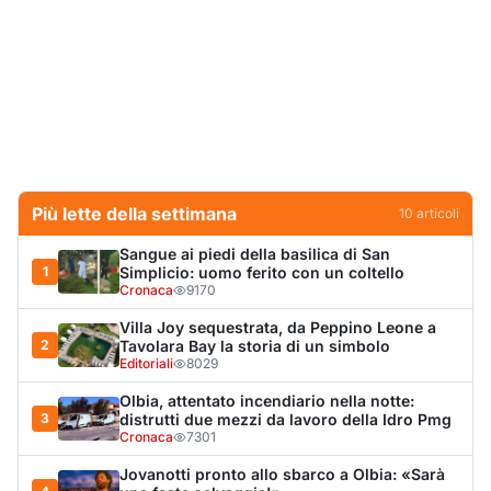
Più lette della settimana
10
articoli
Sangue ai piedi della basilica di San
1
Simplicio: uomo ferito con un coltello
Cronaca
9170
Villa Joy sequestrata, da Peppino Leone a
2
Tavolara Bay la storia di un simbolo
Editoriali
8029
Olbia, attentato incendiario nella notte:
3
distrutti due mezzi da lavoro della Idro Pmg
Cronaca
7301
Jovanotti pronto allo sbarco a Olbia: «Sarà