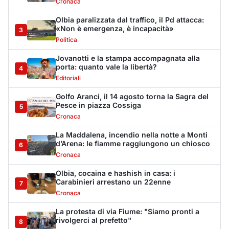
Cronaca
Olbia paralizzata dal traffico, il Pd attacca:
«Non è emergenza, è incapacità»
3
Politica
Jovanotti e la stampa accompagnata alla
porta: quanto vale la libertà?
4
Editoriali
Golfo Aranci, il 14 agosto torna la Sagra del
Pesce in piazza Cossiga
5
Cronaca
La Maddalena, incendio nella notte a Monti
d’Arena: le fiamme raggiungono un chiosco
6
Cronaca
Olbia, cocaina e hashish in casa: i
Carabinieri arrestano un 22enne
7
Cronaca
La protesta di via Fiume: "Siamo pronti a
rivolgerci al prefetto"
8