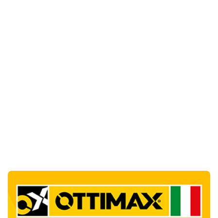
Notizie di Oggi
1
articol
o
Incendio a Rudalza, in fiamme un deposito
con oli e bombole
1
Cronaca