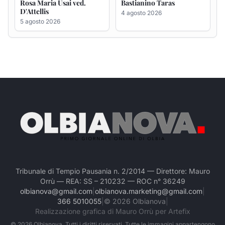
Tribunale di Tempio Pausania n. 2/2014 — Direttore: Mauro
Orrù — REA: SS – 210232 — ROC n° 36249
olbianova@gmail.com
|
olbianova.marketing@gmail.com
|
366 5010055
|
©
2026
Olbianova
|
Realizzazione grafica di Mauro Orrù per Artefix
©
2026
Olbianova. Tutti i diritti riservati. Tutte le immagini appartengono