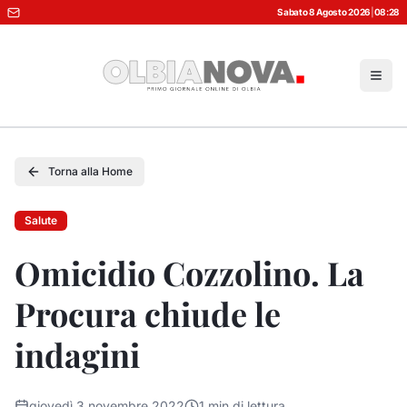
Sabato 8 Agosto 2026
|
08:28
Torna alla Home
Salute
Omicidio Cozzolino. La
Procura chiude le
indagini
giovedì 3 novembre 2022
1
min di lettura