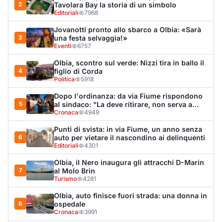
Olbia, il Nero inaugura gli attracchi D-Marin
7
al Molo Brin
Turismo
4281
Olbia, auto finisce fuori strada: una donna in
8
ospedale
Cronaca
3991
Van fuori controllo finisce oltre le protezioni
9
stradali
Cronaca
3333
Salmo mostra la cicatrice sul volto: “Il
10
tumore è tornato”
Spettacolo
3265