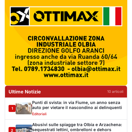
Ultime Notizie
10
articol
i
Punti di svista: in via Fiume, un anno senza
auto per vietare il nascondino ai delinquenti
1
Editoriali
Abusivi sulle spiagge tra Olbia e Arzachena:
sequestrati lettini, ombrelloni e dehors
2
Cronaca
Luogosanto, tre giorni tra vini e tradizioni
intorno al Palio della stella
3
Eventi
Auto si ribalta più volte sulla Sassari-Olbia,
ferito un uomo di 56 anni
4
Cronaca
Albieri chiede la chiusura del centro di
accoglienza a Calangianus
5
Politica
Poliziotto fuori servizio soccorre sei feriti
vicino a Olbia
6