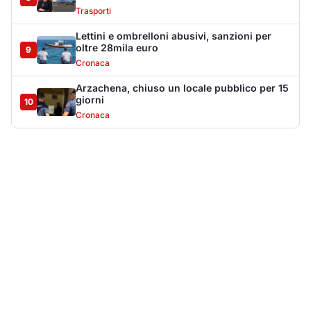
Più lette della settimana
10
articoli
Sangue ai piedi della basilica di San
1
Simplicio: uomo ferito con un coltello
Cronaca
9091