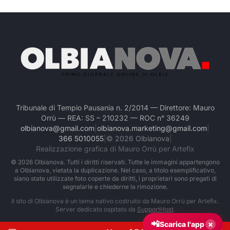
Tribunale di Tempio Pausania n. 2/2014 — Direttore: Mauro
Orrù — REA: SS – 210232 — ROC n° 36249
olbianova@gmail.com
|
olbianova.marketing@gmail.com
|
366 5010055
|
©
2026
Olbianova
|
Realizzazione grafica di Mauro Orrù per Artefix
©
2026
Olbianova. Tutti i diritti riservati. Tutte le immagini appartengono
a Olbianova, vietata la duplicazione. Nel caso, a titolo esemplificativo,
siano state utilizzate foto coperte da diritti, i proprietari sono pregati di
segnalarle e chiederne la rimozione.
Il sito di Olbianova è un tema nativo costruito da Mauro Orrù per Artefix.
Server dedicato ospitato da
SupportHost
.
📲
×
Scarica l'app