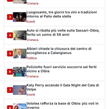
Cronaca
Katy Perry accende il Gala Night del Cala di
Volpe
7
Eventi
Volotea rafforza la base di Olbia: più voli in
inverno
8
Trasporti
Lettini e ombrelloni abusivi, sanzioni per
oltre 28mila euro
9
Cronaca
Arzachena, chiuso un locale pubblico per 15
giorni
10
Cronaca