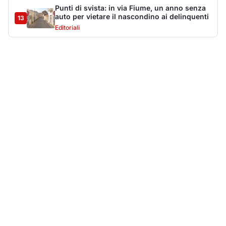
Più lette della settimana
10
articoli
Sangue ai piedi della basilica di San
1
Simplicio: uomo ferito con un coltello
Cronaca
9137
Villa Joy sequestrata, da Peppino Leone a
2
Tavolara Bay la storia di un simbolo
Editoriali
7958
Jovanotti pronto allo sbarco a Olbia: «Sarà
3
una festa selvaggia!»