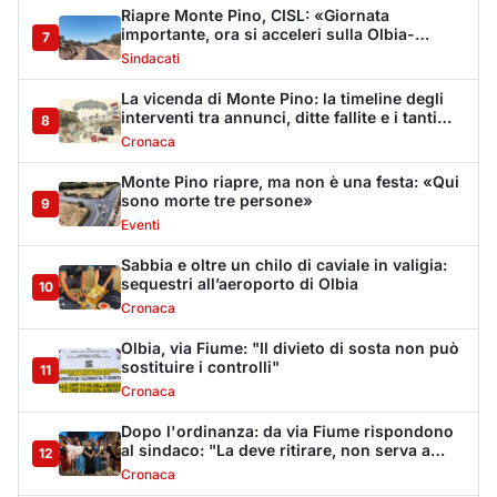
Olbia, via Fiume: "Il divieto di sosta non può
sostituire i controlli"
11
Cronaca
Dopo l'ordinanza: da via Fiume rispondono
al sindaco: "La deve ritirare, non serva a
12
nulla"
Cronaca
Punti di svista: in via Fiume, un anno senza
auto per vietare il nascondino ai delinquenti
13
Editoriali