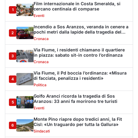
Golfo Aranci ricorda la tragedia di Sos
Aranzos: 33 anni fa morirono tre turisti
5
Eventi
Monte Pino riapre dopo tredici anni, la Fit
Cisl: «Un traguardo per tutta la Gallura»
6
Sindacati
Riapre Monte Pino, CISL: «Giornata
importante, ora si acceleri sulla Olbia-
7
Arzachena-Palau»
Sindacati
La vicenda di Monte Pino: la timeline degli
interventi tra annunci, ditte fallite e i tanti
8
stop
Cronaca
Monte Pino riapre, ma non è una festa: «Qui
sono morte tre persone»
9
Eventi
Sabbia e oltre un chilo di caviale in valigia:
sequestri all’aeroporto di Olbia
10
Cronaca