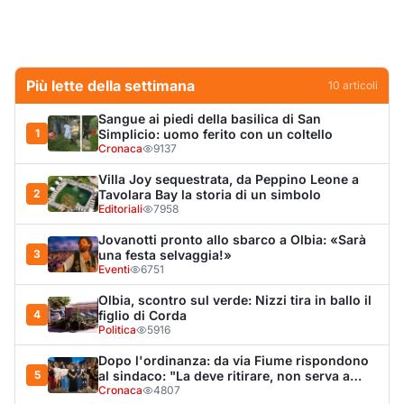
Eventi
6751
Olbia, scontro sul verde: Nizzi tira in ballo il
4
figlio di Corda
Politica
5916
Dopo l'ordinanza: da via Fiume rispondono
5
al sindaco: "La deve ritirare, non serva a
nulla"
Cronaca
4807
Olbia, il Nero inaugura gli attracchi D-Marin
6
al Molo Brin
Turismo
4280
Punti di svista: in via Fiume, un anno senza
7
auto per vietare il nascondino ai delinquenti
Editoriali
4265
Olbia, auto finisce fuori strada: una donna in
8
ospedale
Cronaca
3990
Van fuori controllo finisce oltre le protezioni
9
stradali
Cronaca
3333
Salmo mostra la cicatrice sul volto: “Il