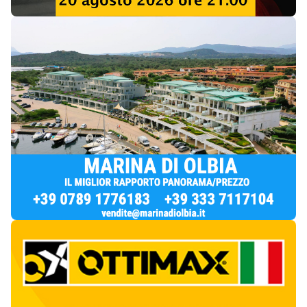
Notizie di Oggi
2
articol
i
Via Fiume, prime multe ma al civico 21 il B&B
resta “prigioniero” del cantiere
1
Cronaca
Olbia, urina davanti a un portone: rissa
sfiorata in via Fiume
2
Cronaca
Più lette della settimana
10
articoli
Sangue ai piedi della basilica di San
1
Simplicio: uomo ferito con un coltello
Cronaca
9177
Villa Joy sequestrata, da Peppino Leone a
2
Tavolara Bay la storia di un simbolo
Editoriali
8047
Olbia, attentato incendiario nella notte:
3
distrutti due mezzi da lavoro della Idro Pmg
Cronaca
7816