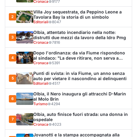
Eventi
3432
LA NOTIZIA PIÙ LETTA DEL MESE
Tragedia sulla strada, muore olbiese di 23 anni, era
volontario dell'Oftal
Cronaca
30.742
visualizzazioni
Ultimi Necrologi
Vedi tutti →