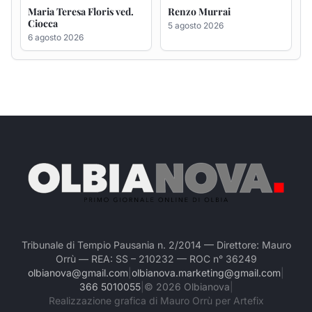
Tribunale di Tempio Pausania n. 2/2014 — Direttore: Mauro
Orrù — REA: SS – 210232 — ROC n° 36249
olbianova@gmail.com
|
olbianova.marketing@gmail.com
|
366 5010055
|
©
2026
Olbianova
|
Realizzazione grafica di Mauro Orrù per Artefix