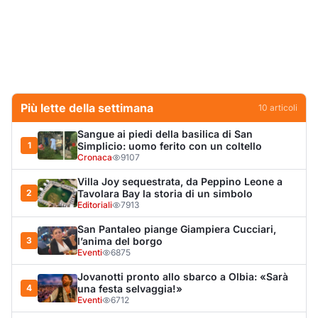
San Pantaleo piange Giampiera Cucciari,
3
l’anima del borgo
Eventi
6875
Jovanotti pronto allo sbarco a Olbia: «Sarà
4
una festa selvaggia!»
Eventi
6712
Olbia, scontro sul verde: Nizzi tira in ballo il
5
figlio di Corda
Politica
5893
Olbia, il Nero inaugura gli attracchi D-Marin
6
al Molo Brin
Turismo
4269
Olbia, auto finisce fuori strada: una donna in
7
ospedale
Cronaca
3966
Punti di svista: in via Fiume, un anno senza
8
auto per vietare il nascondino ai delinquenti
Editoriali
3727
Van fuori controllo finisce oltre le protezioni
9
stradali