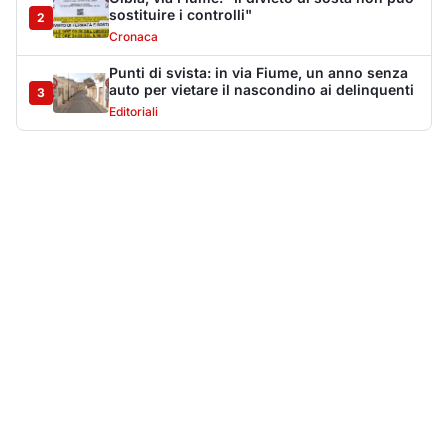
Più lette della settimana
10
articoli
Sangue ai piedi della basilica di San
1
Simplicio: uomo ferito con un coltello
Cronaca
9107
Villa Joy sequestrata, da Peppino Leone a
2
Tavolara Bay la storia di un simbolo
Editoriali
7913