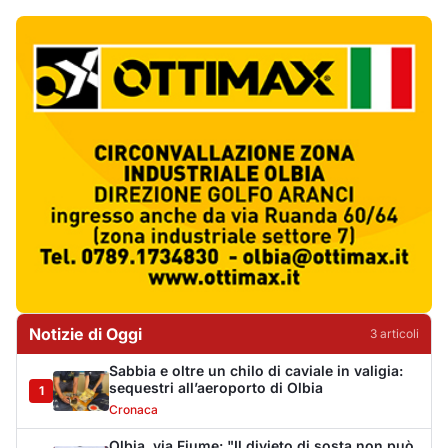
Notizie di Oggi
3
articol
i
Sabbia e oltre un chilo di caviale in valigia:
sequestri all’aeroporto di Olbia
1
Cronaca
Olbia, via Fiume: "Il divieto di sosta non può
sostituire i controlli"
2
Cronaca
Punti di svista: in via Fiume, un anno senza
auto per vietare il nascondino ai delinquenti
3
Editoriali