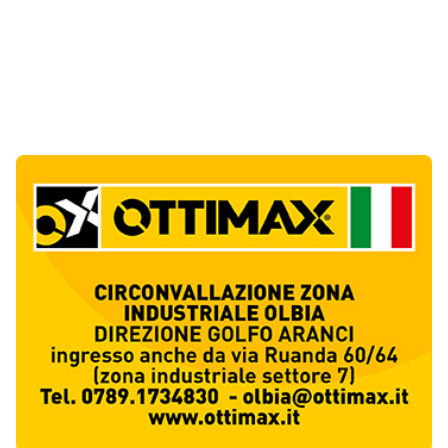
Notizie di Oggi
1
articol
o
Scontro nella notte sulla provinciale di Baia
Sardinia, un’auto si ribalta: un ferito
1
Cronaca