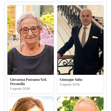
Giovanna Ponsanu Ved.
Giuseppe Saba
Decandia
5 agosto 2026
5 agosto 2026
Maria Antonietta Orrù
Giuseppe Deiana
ved. Peddio
5 agosto 2026
5 agosto 2026