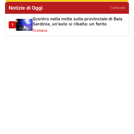
Più lette della settimana
10
articoli
Sangue ai piedi della basilica di San
1
Simplicio: uomo ferito con un coltello
Cronaca
9172
Villa Joy sequestrata, da Peppino Leone a
2
Tavolara Bay la storia di un simbolo
Editoriali
8034