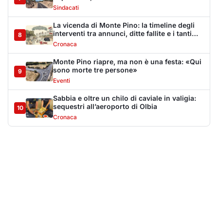
Più lette della settimana
10
articoli