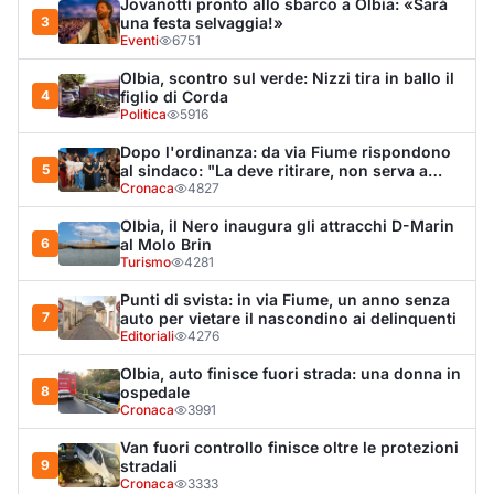
Editoriali
4276
Olbia, auto finisce fuori strada: una donna in
8
ospedale
Cronaca
3991
Van fuori controllo finisce oltre le protezioni
9
stradali
Cronaca
3333
Salmo mostra la cicatrice sul volto: “Il
10
tumore è tornato”
Spettacolo
3264