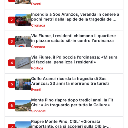
Eventi
Monte Pino riapre dopo tredici anni, la Fit
Cisl: «Un traguardo per tutta la Gallura»
6
Sindacati
Riapre Monte Pino, CISL: «Giornata
importante, ora si acceleri sulla Olbia-
7
Arzachena-Palau»
Sindacati
La vicenda di Monte Pino: la timeline degli
interventi tra annunci, ditte fallite e i tanti
8
stop
Cronaca
Monte Pino riapre, ma non è una festa: «Qui
sono morte tre persone»
9
Eventi
Sabbia e oltre un chilo di caviale in valigia:
sequestri all’aeroporto di Olbia
10
Cronaca