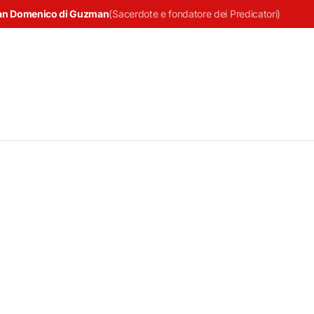
an Domenico di Guzman
(
Sacerdote e fondatore dei Predicatori
)