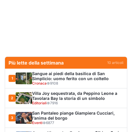
Villa Joy sequestrata, da Peppino Leone a
2
Tavolara Bay la storia di un simbolo
Editoriali
7916
San Pantaleo piange Giampiera Cucciari,
3
l’anima del borgo
Eventi
6877
Jovanotti pronto allo sbarco a Olbia: «Sarà
4
una festa selvaggia!»
Eventi
6712
Olbia, scontro sul verde: Nizzi tira in ballo il
5
figlio di Corda
Politica
5895
Olbia, il Nero inaugura gli attracchi D-Marin
6
al Molo Brin
Turismo
4269
Olbia, auto finisce fuori strada: una donna in
7
ospedale
Cronaca
3966
Punti di svista: in via Fiume, un anno senza
8
auto per vietare il nascondino ai delinquenti