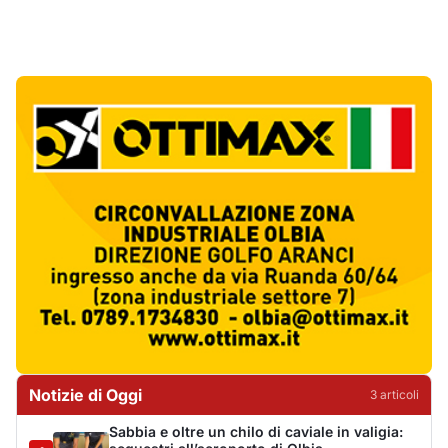
Notizie di Oggi
3
articol
i
Sabbia e oltre un chilo di caviale in valigia:
sequestri all’aeroporto di Olbia
1
Cronaca
Olbia, via Fiume: "Il divieto di sosta non può
sostituire i controlli"
2
Cronaca
Punti di svista: in via Fiume, un anno senza
auto per vietare il nascondino ai delinquenti
3
Editoriali