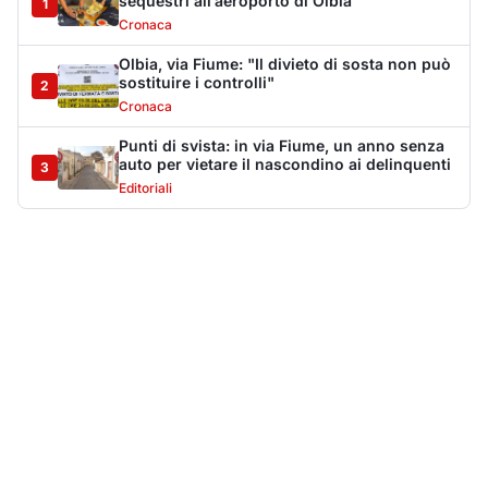
Più lette della settimana
10
articoli
Sangue ai piedi della basilica di San
1
Simplicio: uomo ferito con un coltello
Cronaca
9108