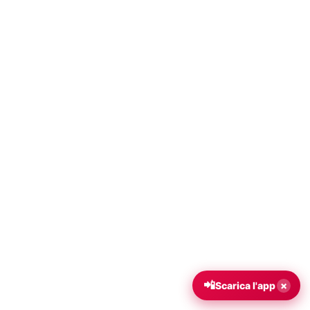
📲
×
Scarica l'app