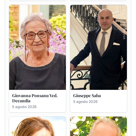
Giovanna Ponsanu Ved.
Giuseppe Saba
Decandia
5 agosto 2026
5 agosto 2026
Maria Antonietta Orrù
Giuseppe Deiana
ved. Peddio
5 agosto 2026
5 agosto 2026