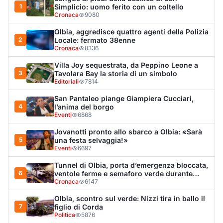
Eventi
6697
Tunnel di Olbia, porta d’emergenza bloccata,
6
ventole ferme e semaforo verde durante
l’incendio dell'auto
Cronaca
6147
Olbia, scontro sul verde: Nizzi tira in ballo il
7
figlio di Corda
Politica
5876
Olbia, il Nero inaugura gli attracchi D-Marin
8
al Molo Brin
Turismo
4266
Olbia, auto finisce fuori strada: una donna in
9
ospedale
Cronaca
3944
Van fuori controllo finisce oltre le protezioni
10
stradali
Cronaca
3288