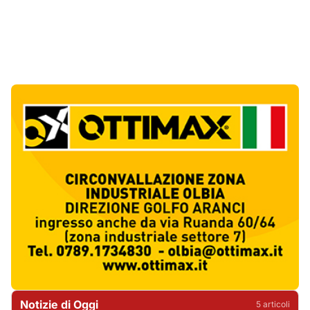
Notizie di Oggi
5
articol
i
Punti di svista: in via Fiume, un anno senza
auto per vietare il nascondino ai delinquenti
1
Editoriali
Abusivi sulle spiagge tra Olbia e Arzachena:
sequestrati lettini, ombrelloni e dehors
2
Cronaca
Luogosanto, tre giorni tra vini e tradizioni
intorno al Palio della stella
3
Eventi
Auto si ribalta più volte sulla Sassari-Olbia,
ferito un uomo di 56 anni
4
Cronaca