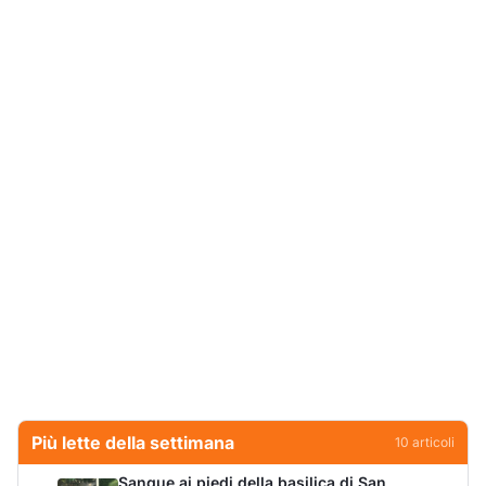
Più lette della settimana
10
articoli
Sangue ai piedi della basilica di San
1
Simplicio: uomo ferito con un coltello
Cronaca
9080
Olbia, aggredisce quattro agenti della Polizia
2
Locale: fermato 38enne
Cronaca
8336
Villa Joy sequestrata, da Peppino Leone a
3
Tavolara Bay la storia di un simbolo
Editoriali
7814
San Pantaleo piange Giampiera Cucciari,
4
l’anima del borgo
Eventi
6868
Jovanotti pronto allo sbarco a Olbia: «Sarà
5
una festa selvaggia!»