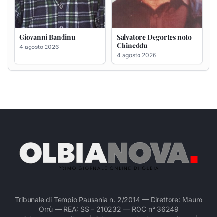
Tribunale di Tempio Pausania n. 2/2014 — Direttore: Mauro
Orrù — REA: SS – 210232 — ROC n° 36249