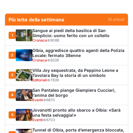
Più lette della settimana
10
articoli
Sangue ai piedi della basilica di San
1
Simplicio: uomo ferito con un coltello
Cronaca
9088
Olbia, aggredisce quattro agenti della Polizia
2
Locale: fermato 38enne
Cronaca
8339
Villa Joy sequestrata, da Peppino Leone a
3
Tavolara Bay la storia di un simbolo
Editoriali
7839
San Pantaleo piange Giampiera Cucciari,
4
l’anima del borgo
Eventi
6870
Jovanotti pronto allo sbarco a Olbia: «Sarà
5
una festa selvaggia!»
Eventi
6703
Tunnel di Olbia, porta d’emergenza bloccata,