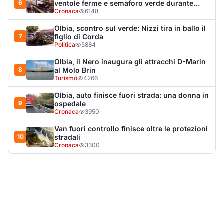
6
ventole ferme e semaforo verde durante
l’incendio dell'auto
Cronaca
6148
Olbia, scontro sul verde: Nizzi tira in ballo il
7
figlio di Corda
Politica
5884
Olbia, il Nero inaugura gli attracchi D-Marin
8
al Molo Brin
Turismo
4266
Olbia, auto finisce fuori strada: una donna in
9
ospedale
Cronaca
3950
Van fuori controllo finisce oltre le protezioni
10
stradali
Cronaca
3300