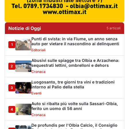
Notizie di Oggi
5
articol
i
Punti di svista: in via Fiume, un anno senza
auto per vietare il nascondino ai delinquenti
1
Editoriali
Abusivi sulle spiagge tra Olbia e Arzachena:
sequestrati lettini, ombrelloni e dehors
2
Cronaca
Luogosanto, tre giorni tra vini e tradizioni
intorno al Palio della stella
3
Eventi
Auto si ribalta più volte sulla Sassari-Olbia,
ferito un uomo di 56 anni
4
Cronaca
De profundis per l'Olbia Calcio, il Consiglio