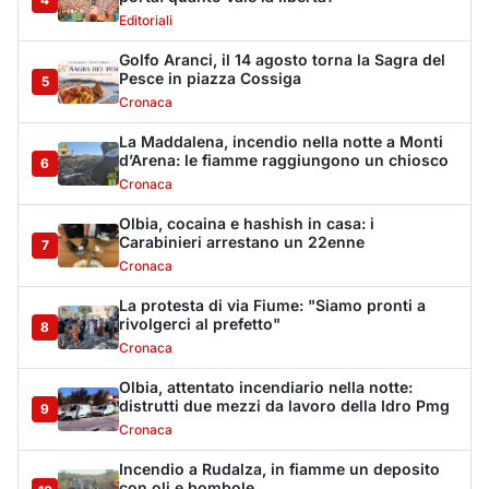
Editoriali
Golfo Aranci, il 14 agosto torna la Sagra del
Pesce in piazza Cossiga
5
Cronaca
La Maddalena, incendio nella notte a Monti
d’Arena: le fiamme raggiungono un chiosco
6
Cronaca
Olbia, cocaina e hashish in casa: i
Carabinieri arrestano un 22enne
7
Cronaca
La protesta di via Fiume: "Siamo pronti a
rivolgerci al prefetto"
8
Cronaca
Olbia, attentato incendiario nella notte:
distrutti due mezzi da lavoro della Idro Pmg
9
Cronaca
Incendio a Rudalza, in fiamme un deposito
con oli e bombole