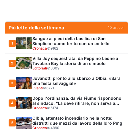
Dopo l'ordinanza: da via Fiume rispondono
4
al sindaco: "La deve ritirare, non serva a
nulla"
Cronaca
5174
Olbia, attentato incendiario nella notte:
5
distrutti due mezzi da lavoro della Idro Pmg
Cronaca
4990
Punti di svista: in via Fiume, un anno senza
6
auto per vietare il nascondino ai delinquenti
Editoriali
4393
Olbia, il Nero inaugura gli attracchi D-Marin
7
al Molo Brin
Turismo
4286
Olbia, auto finisce fuori strada: una donna in
8
ospedale
Cronaca
4007
Van fuori controllo finisce oltre le protezioni
9
stradali
Cronaca
3342
Olbia, Ronn Moss e Paris Hilton selfie in