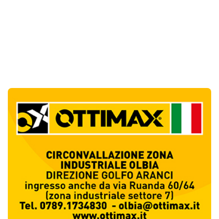
Notizie di Oggi
6
articol
i
La Maddalena, incendio nella notte a Monti
d’Arena: le fiamme raggiungono un chiosco
1
Cronaca
Olbia, cocaina e hashish in casa: i
Carabinieri arrestano un 22enne
2
Cronaca
La protesta di via Fiume: "Siamo pronti a
rivolgerci al prefetto"
3
Cronaca