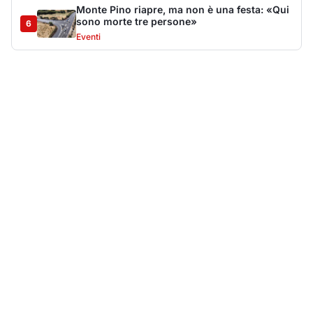
Più lette della settimana
10
articoli
Sangue ai piedi della basilica di San
1
Simplicio: uomo ferito con un coltello
Cronaca
9162
Villa Joy sequestrata, da Peppino Leone a
2
Tavolara Bay la storia di un simbolo
Editoriali
8009
Jovanotti pronto allo sbarco a Olbia: «Sarà
3
una festa selvaggia!»
Eventi
6771