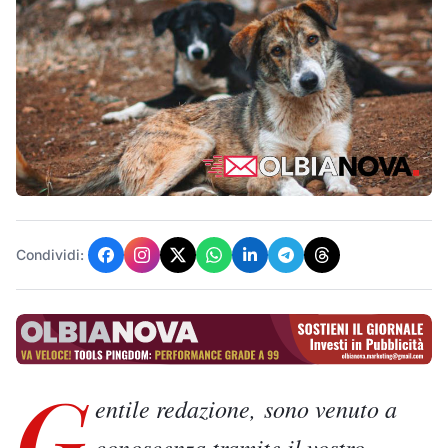
Condividi:
G
entile redazione,
sono venuto a
conoscenza tramite il vostro