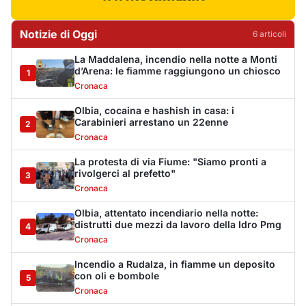
Olbia, attentato incendiario nella notte:
distrutti due mezzi da lavoro della Idro Pmg
4
Cronaca
Incendio a Rudalza, in fiamme un deposito
con oli e bombole
5
Cronaca
Monte Pino riapre, ma non è una festa: «Qui
sono morte tre persone»
6
Eventi