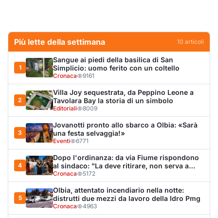
Dopo l'ordinanza: da via Fiume rispondono
4
al sindaco: "La deve ritirare, non serva a
nulla"
Cronaca
5172
Olbia, attentato incendiario nella notte:
5
distrutti due mezzi da lavoro della Idro Pmg
Cronaca
4963
Punti di svista: in via Fiume, un anno senza
6
auto per vietare il nascondino ai delinquenti
Editoriali
4392
Olbia, il Nero inaugura gli attracchi D-Marin
7
al Molo Brin
Turismo
4286
Olbia, auto finisce fuori strada: una donna in
8
ospedale
Cronaca
4006
Van fuori controllo finisce oltre le protezioni
9
stradali
Cronaca
3342
Olbia, Ronn Moss e Paris Hilton selfie in
10
aeroporto