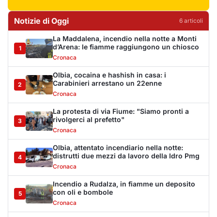
Olbia, attentato incendiario nella notte:
distrutti due mezzi da lavoro della Idro Pmg
4
Cronaca
Incendio a Rudalza, in fiamme un deposito
con oli e bombole
5
Cronaca
Monte Pino riapre, ma non è una festa: «Qui
sono morte tre persone»
6
Eventi