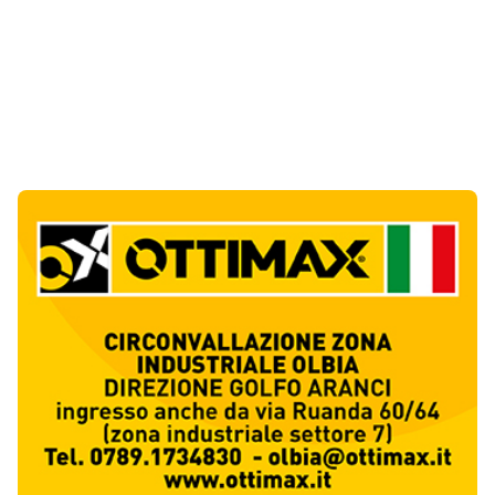
Notizie di Oggi
6
articol
i
La Maddalena, incendio nella notte a Monti
d’Arena: le fiamme raggiungono un chiosco
1
Cronaca
Olbia, cocaina e hashish in casa: i
Carabinieri arrestano un 22enne
2
Cronaca
La protesta di via Fiume: "Siamo pronti a
rivolgerci al prefetto"
3
Cronaca