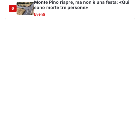
Più lette della settimana
10
articoli
Sangue ai piedi della basilica di San
1
Simplicio: uomo ferito con un coltello
Cronaca
9161
Villa Joy sequestrata, da Peppino Leone a
2
Tavolara Bay la storia di un simbolo
Editoriali
8009
Jovanotti pronto allo sbarco a Olbia: «Sarà
3
una festa selvaggia!»
Eventi
6771