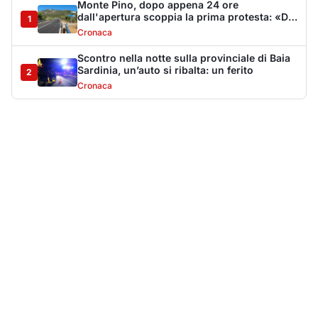
Più lette della settimana
10
articoli
Sangue ai piedi della basilica di San
1
Simplicio: uomo ferito con un coltello
Cronaca
9172
Villa Joy sequestrata, da Peppino Leone a
2
Tavolara Bay la storia di un simbolo