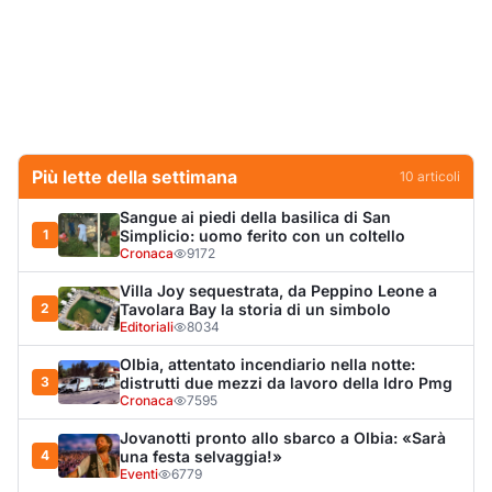
Editoriali
8034
Olbia, attentato incendiario nella notte:
3
distrutti due mezzi da lavoro della Idro Pmg
Cronaca
7595
Jovanotti pronto allo sbarco a Olbia: «Sarà
4
una festa selvaggia!»
Eventi
6779
Dopo l'ordinanza: da via Fiume rispondono
5
al sindaco: "La deve ritirare, non serva a
nulla"
Cronaca
5352
Punti di svista: in via Fiume, un anno senza
6
auto per vietare il nascondino ai delinquenti
Editoriali
4492
Olbia, il Nero inaugura gli attracchi D-Marin
7
al Molo Brin
Turismo
4291
Olbia, auto finisce fuori strada: una donna in
8
ospedale
Cronaca
4019
La protesta di via Fiume: "Siamo pronti a