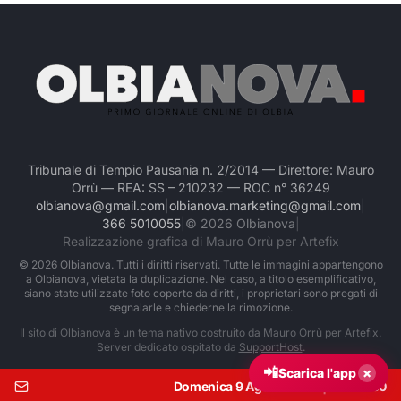
Tribunale di Tempio Pausania n. 2/2014 — Direttore: Mauro
Orrù — REA: SS – 210232 — ROC n° 36249
olbianova@gmail.com
|
olbianova.marketing@gmail.com
|
366 5010055
|
©
2026
Olbianova
|
Realizzazione grafica di Mauro Orrù per Artefix
©
2026
Olbianova. Tutti i diritti riservati. Tutte le immagini appartengono
a Olbianova, vietata la duplicazione. Nel caso, a titolo esemplificativo,
siano state utilizzate foto coperte da diritti, i proprietari sono pregati di
segnalarle e chiederne la rimozione.
Il sito di Olbianova è un tema nativo costruito da Mauro Orrù per Artefix.
Server dedicato ospitato da
SupportHost
.
📲
×
Scarica l'app
Domenica 9 Agosto 2026
|
Ore:
10:30