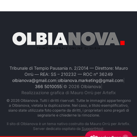
Tribunale di Tempio Pausania n. 2/2014 — Direttore: Mauro
Orrù — REA: SS – 210232 — ROC n° 36249
olbianova@gmail.com
|
olbianova.marketing@gmail.com
|
366 5010055
|
©
2026
Olbianova
|
Realizzazione grafica di Mauro Orrù per Artefix
©
2026
Olbianova. Tutti i diritti riservati. Tutte le immagini appartengono
a Olbianova, vietata la duplicazione. Nel caso, a titolo esemplificativo,
siano state utilizzate foto coperte da diritti, i proprietari sono pregati di
segnalarle e chiederne la rimozione.
Il sito di Olbianova è un tema nativo costruito da Mauro Orrù per Artefix.
Server dedicato ospitato da
SupportHost
.