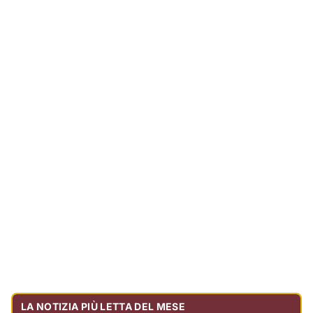
LA NOTIZIA PIÙ LETTA DEL MESE
Tragedia sulla strada, muore olbiese di 23 anni, era
volontario dell'Oftal
Cronaca
30.738
visualizzazioni