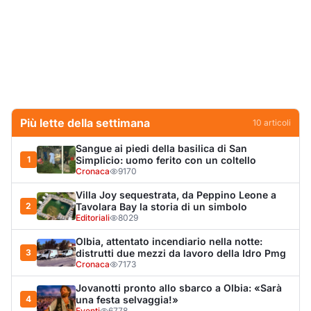
2
Tavolara Bay la storia di un simbolo
Editoriali
8029
Olbia, attentato incendiario nella notte:
3
distrutti due mezzi da lavoro della Idro Pmg
Cronaca
7173
Jovanotti pronto allo sbarco a Olbia: «Sarà
4
una festa selvaggia!»
Eventi
6778
Dopo l'ordinanza: da via Fiume rispondono
5
al sindaco: "La deve ritirare, non serva a
nulla"
Cronaca
5294
Punti di svista: in via Fiume, un anno senza
6
auto per vietare il nascondino ai delinquenti
Editoriali
4467
Olbia, il Nero inaugura gli attracchi D-Marin
7
al Molo Brin
Turismo
4289
Olbia, auto finisce fuori strada: una donna in
8
ospedale
Cronaca
4015