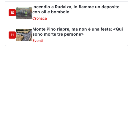
Più lette della settimana
10
articoli
Sangue ai piedi della basilica di San
1
Simplicio: uomo ferito con un coltello
Cronaca
9170
Villa Joy sequestrata, da Peppino Leone a