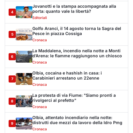
La protesta di via Fiume: "Siamo pronti a
rivolgerci al prefetto"
8
Cronaca
Olbia, attentato incendiario nella notte:
distrutti due mezzi da lavoro della Idro Pmg
9
Cronaca
Incendio a Rudalza, in fiamme un deposito
con oli e bombole
10
Cronaca
Monte Pino riapre, ma non è una festa: «Qui
sono morte tre persone»
11
Eventi