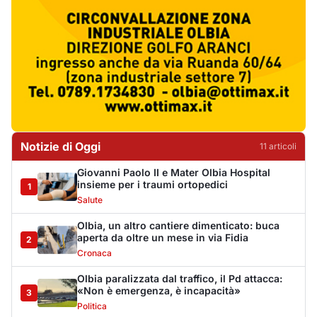
Olbia, un altro cantiere dimenticato: buca
aperta da oltre un mese in via Fidia
2
Cronaca
Olbia paralizzata dal traffico, il Pd attacca:
«Non è emergenza, è incapacità»
3
Politica
Jovanotti e la stampa accompagnata alla
porta: quanto vale la libertà?
4
Editoriali
Golfo Aranci, il 14 agosto torna la Sagra del
Pesce in piazza Cossiga
5
Cronaca
La Maddalena, incendio nella notte a Monti
d’Arena: le fiamme raggiungono un chiosco
6
Cronaca
Olbia, cocaina e hashish in casa: i
Carabinieri arrestano un 22enne
7
Cronaca