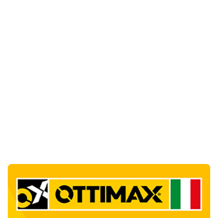
Notizie di Oggi
11
articol
i
Giovanni Paolo II e Mater Olbia Hospital
insieme per i traumi ortopedici
1
Salute