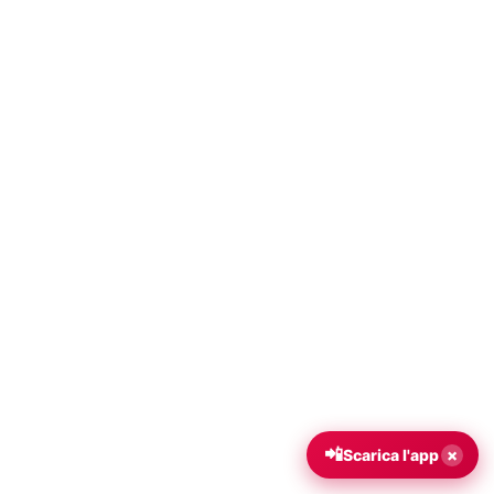
📲
×
Scarica l'app