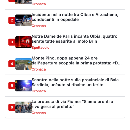
Cronaca
Incidente nella notte tra Olbia e Arzachena,
conducenti in ospedale
2
Cronaca
Notre Dame de Paris incanta Olbia: quattro
serate tutte esaurite al molo Brin
3
Spettacolo
Monte Pino, dopo appena 24 ore
dall'apertura scoppia la prima protesta: «Da
4
Muddizza Piana come svoltiamo per Olbia?»
Cronaca
Scontro nella notte sulla provinciale di Baia
Sardinia, un’auto si ribalta: un ferito
5
Cronaca
La protesta di via Fiume: "Siamo pronti a
rivolgerci al prefetto"
6
Cronaca