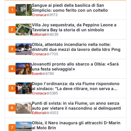
Sangue ai piedi della basilica di San
1
Simplicio: uomo ferito con un coltello
Cronaca
9173
Villa Joy sequestrata, da Peppino Leone a
2
Tavolara Bay la storia di un simbolo
Editoriali
8039
Olbia, attentato incendiario nella notte:
3
distrutti due mezzi da lavoro della Idro Pmg
Cronaca
7705
Jovanotti pronto allo sbarco a Olbia: «Sarà
4
una festa selvaggia!»
Eventi
6780
Dopo l'ordinanza: da via Fiume rispondono
5
al sindaco: "La deve ritirare, non serva a
nulla"
Cronaca
5365
Punti di svista: in via Fiume, un anno senza
6
auto per vietare il nascondino ai delinquenti
Editoriali
4502
Olbia, il Nero inaugura gli attracchi D-Marin
7
al Molo Brin