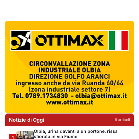
Notizie di Oggi
6
articol
i
Olbia, urina davanti a un portone: rissa
sfiorata in via Fiume
1