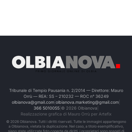
Tribunale di Tempio Pausania n. 2/2014 — Direttore: Mauro
Orrù — REA: SS – 210232 — ROC n° 36249
olbianova@gmail.com
|
olbianova.marketing@gmail.com
|
366 5010055
|
©
2026
Olbianova
|
Realizzazione grafica di Mauro Orrù per Artefix
©
2026
Olbianova. Tutti i diritti riservati. Tutte le immagini appartengono
a Olbianova, vietata la duplicazione. Nel caso, a titolo esemplificativo,
siano state utilizzate foto coperte da diritti, i proprietari sono pregati di