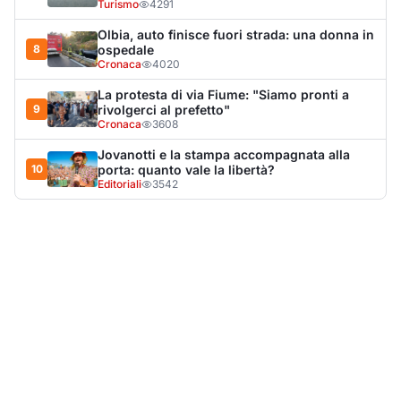
Turismo
4291
Olbia, auto finisce fuori strada: una donna in
8
ospedale
Cronaca
4020
La protesta di via Fiume: "Siamo pronti a
9
rivolgerci al prefetto"
Cronaca
3608
Jovanotti e la stampa accompagnata alla
10
porta: quanto vale la libertà?
Editoriali
3542