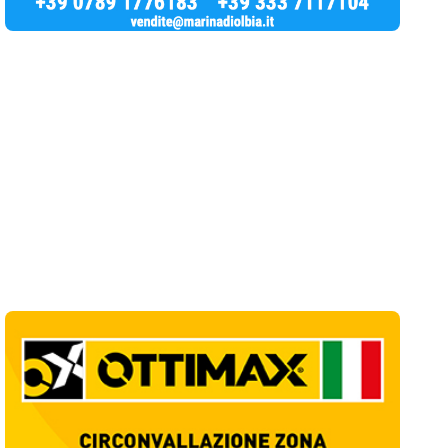
Notizie di Oggi
8
articol
i
Jovanotti e la stampa accompagnata alla
porta: quanto vale la libertà?
1
Editoriali
Golfo Aranci, il 14 agosto torna la Sagra