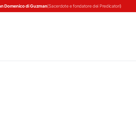
an Domenico di Guzman
(
Sacerdote e fondatore dei Predicatori
)