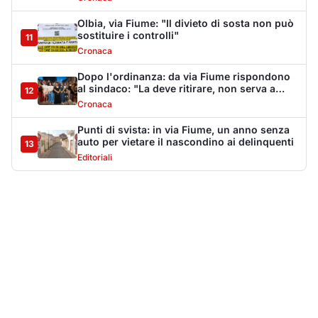
Più lette della settimana
10
articoli