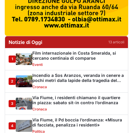
Via Fiume, i residenti chiamano il quartiere
in piazza: sabato sit-in contro l’ordinanza
3
Cronaca
Via Fiume, il Pd boccia l’ordinanza: «Misura
di facciata, penalizza i residenti»
4
Politica
Golfo Aranci ricorda la tragedia di Sos
Aranzos: 33 anni fa morirono tre turisti
5
Eventi
Monte Pino riapre dopo tredici anni, la Fit
Cisl: «Un traguardo per tutta la Gallura»
6
Sindacati
Riapre Monte Pino, CISL: «Giornata
importante, ora si acceleri sulla Olbia-
7
Arzachena-Palau»
Sindacati
La vicenda di Monte Pino: la timeline degli
interventi tra annunci, ditte fallite e i tanti
8
stop
Cronaca