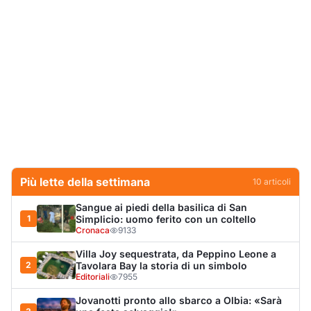
Sangue ai piedi della basilica di San
1
Simplicio: uomo ferito con un coltello
Cronaca
9133
Villa Joy sequestrata, da Peppino Leone a
2
Tavolara Bay la storia di un simbolo
Editoriali
7955
Jovanotti pronto allo sbarco a Olbia: «Sarà
3
una festa selvaggia!»
Eventi
6745
Olbia, scontro sul verde: Nizzi tira in ballo il
4
figlio di Corda
Politica
5914
Dopo l'ordinanza: da via Fiume rispondono
5
al sindaco: "La deve ritirare, non serva a
nulla"
Cronaca
4655
Olbia, il Nero inaugura gli attracchi D-Marin
6
al Molo Brin
Turismo
4278
Punti di svista: in via Fiume, un anno senza
7
auto per vietare il nascondino ai delinquenti
Editoriali
4222