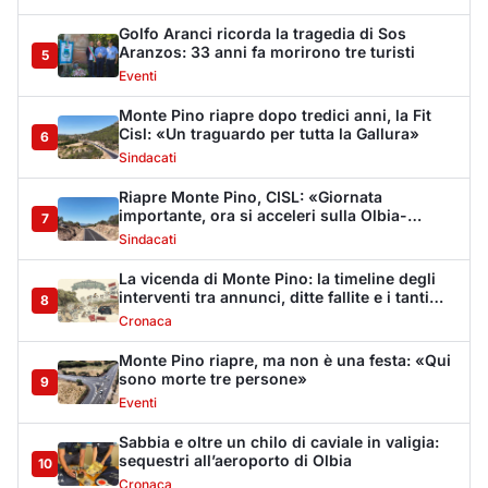
Monte Pino riapre, ma non è una festa: «Qui
sono morte tre persone»
9
Eventi
Sabbia e oltre un chilo di caviale in valigia:
sequestri all’aeroporto di Olbia
10
Cronaca
Olbia, via Fiume: "Il divieto di sosta non può
sostituire i controlli"
11
Cronaca
Dopo l'ordinanza: da via Fiume rispondono
al sindaco: "La deve ritirare, non serva a
12
nulla"
Cronaca
Punti di svista: in via Fiume, un anno senza
auto per vietare il nascondino ai delinquenti
13
Editoriali