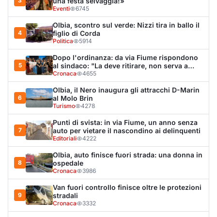
Olbia, auto finisce fuori strada: una donna in
8
ospedale
Cronaca
3986
Van fuori controllo finisce oltre le protezioni
9
stradali
Cronaca
3332
Salmo mostra la cicatrice sul volto: “Il
10
tumore è tornato”
Spettacolo
3262