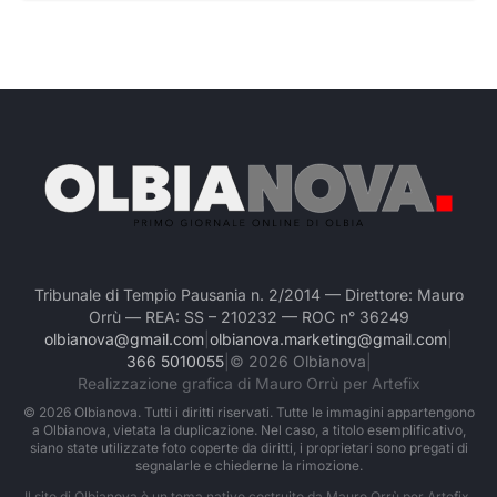
Tribunale di Tempio Pausania n. 2/2014 — Direttore: Mauro
Orrù — REA: SS – 210232 — ROC n° 36249
olbianova@gmail.com
|
olbianova.marketing@gmail.com
|
366 5010055
|
©
2026
Olbianova
|
Realizzazione grafica di Mauro Orrù per Artefix
©
2026
Olbianova. Tutti i diritti riservati. Tutte le immagini appartengono
a Olbianova, vietata la duplicazione. Nel caso, a titolo esemplificativo,
siano state utilizzate foto coperte da diritti, i proprietari sono pregati di
segnalarle e chiederne la rimozione.
Il sito di Olbianova è un tema nativo costruito da Mauro Orrù per Artefix.