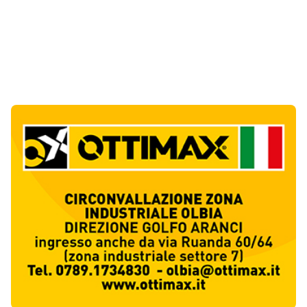
Notizie di Oggi
11
articol
i
Giovanni Paolo II e Mater Olbia Hospital
insieme per i traumi ortopedici
1
Salute
Olbia, un altro cantiere dimenticato: buca
aperta da oltre un mese in via Fidia
2
Cronaca
Olbia paralizzata dal traffico, il Pd attacca:
«Non è emergenza, è incapacità»
3
Politica
Jovanotti e la stampa accompagnata alla