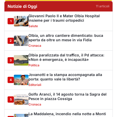
porta: quanto vale la libertà?
4
Editoriali
Golfo Aranci, il 14 agosto torna la Sagra del
Pesce in piazza Cossiga
5
Cronaca
La Maddalena, incendio nella notte a Monti
d’Arena: le fiamme raggiungono un chiosco
6
Cronaca
Olbia, cocaina e hashish in casa: i
Carabinieri arrestano un 22enne
7
Cronaca
La protesta di via Fiume: "Siamo pronti a
rivolgerci al prefetto"
8
Cronaca
Olbia, attentato incendiario nella notte:
distrutti due mezzi da lavoro della Idro Pmg
9
Cronaca
Incendio a Rudalza, in fiamme un deposito