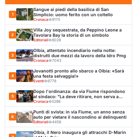
Dopo l'ordinanza: da via Fiume rispondono
5
al sindaco: "La deve ritirare, non serva a
nulla"
Cronaca
5286
Punti di svista: in via Fiume, un anno senza
6
auto per vietare il nascondino ai delinquenti
Editoriali
4456
Olbia, il Nero inaugura gli attracchi D-Marin
7
al Molo Brin
Turismo
4288
Olbia, auto finisce fuori strada: una donna in
8
ospedale
Cronaca
4014
Monte Pino riapre, ma non è una festa: «Qui
9
sono morte tre persone»
Eventi
3369
Van fuori controllo finisce oltre le protezioni
10
stradali
Cronaca
3352