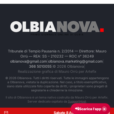
Tribunale di Tempio Pausania n. 2/2014 — Direttore: Mauro
Orrù — REA: SS – 210232 — ROC n° 36249
olbianova@gmail.com
|
olbianova.marketing@gmail.com
|
366 5010055
|
©
2026
Olbianova
|
Realizzazione grafica di Mauro Orrù per Artefix
©
2026
Olbianova. Tutti i diritti riservati. Tutte le immagini appartengono
a Olbianova, vietata la duplicazione. Nel caso, a titolo esemplificativo,
siano state utilizzate foto coperte da diritti, i proprietari sono pregati di
segnalarle e chiederne la rimozione.
Il sito di Olbianova è un tema nativo costruito da Mauro Orrù per Artefix.
Server dedicato ospitato da
SupportHost
.
📲
×
Scarica l'app
Sabato 8 Agosto 2026
|
Ore:
22:53