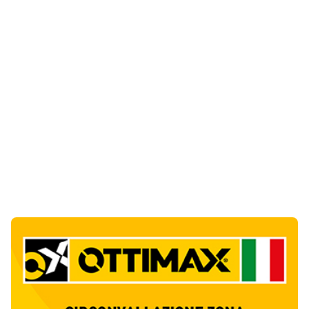
Notizie di Oggi
11
articol
i
Giovanni Paolo II e Mater Olbia Hospital
insieme per i traumi ortopedici
1
Salute