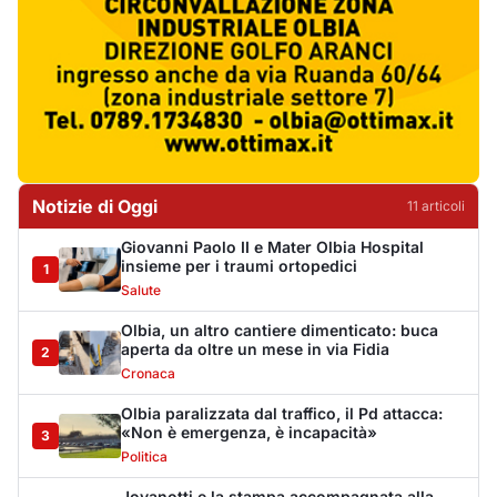
Olbia, un altro cantiere dimenticato: buca
aperta da oltre un mese in via Fidia
2
Cronaca
Olbia paralizzata dal traffico, il Pd attacca:
«Non è emergenza, è incapacità»
3
Politica
Jovanotti e la stampa accompagnata alla
porta: quanto vale la libertà?
4
Editoriali
Golfo Aranci, il 14 agosto torna la Sagra del
Pesce in piazza Cossiga
5
Cronaca
La Maddalena, incendio nella notte a Monti
d’Arena: le fiamme raggiungono un chiosco
6
Cronaca
Olbia, cocaina e hashish in casa: i
Carabinieri arrestano un 22enne
7
Cronaca