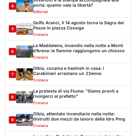
La protesta di via Fiume: "Siamo pronti a
rivolgerci al prefetto"
8
Cronaca
Olbia, attentato incendiario nella notte:
distrutti due mezzi da lavoro della Idro Pmg
9
Cronaca
Incendio a Rudalza, in fiamme un deposito
con oli e bombole
10
Cronaca
Monte Pino riapre, ma non è una festa: «Qui
sono morte tre persone»
11
Eventi