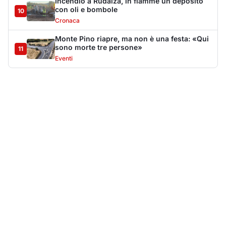
Più lette della settimana
10
articoli
Sangue ai piedi della basilica di San
1
Simplicio: uomo ferito con un coltello
Cronaca
9170
Villa Joy sequestrata, da Peppino Leone a
2
Tavolara Bay la storia di un simbolo
Editoriali
8028