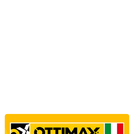
Ultime Notizie
10
articol
i
Punti di svista: in via Fiume, un anno senza