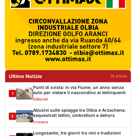
auto per vietare il nascondino ai delinquenti
1
Editoriali
Abusivi sulle spiagge tra Olbia e Arzachena:
sequestrati lettini, ombrelloni e dehors
2
Cronaca
Luogosanto, tre giorni tra vini e tradizioni
intorno al Palio della stella
3
Eventi
Auto si ribalta più volte sulla Sassari-Olbia,
ferito un uomo di 56 anni
4
Cronaca
Albieri chiede la chiusura del centro di
accoglienza a Calangianus
5
Politica
Poliziotto fuori servizio soccorre sei feriti
vicino a Olbia
6
Cronaca
Katy Perry accende il Gala Night del Cala di