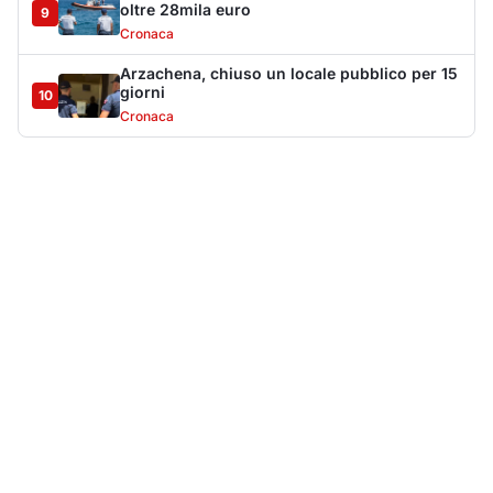
Più lette della settimana
10
articoli
Sangue ai piedi della basilica di San
1
Simplicio: uomo ferito con un coltello
Cronaca
9091
Olbia, aggredisce quattro agenti della Polizia
2
Locale: fermato 38enne
Cronaca
8339