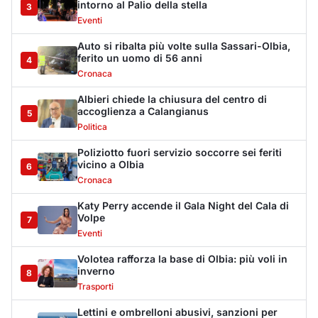
Volpe
7
Eventi
Volotea rafforza la base di Olbia: più voli in
inverno
8
Trasporti
Lettini e ombrelloni abusivi, sanzioni per
oltre 28mila euro
9
Cronaca
Arzachena, chiuso un locale pubblico per 15
giorni
10
Cronaca