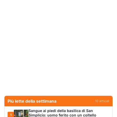
Più lette della settimana
10
articoli
Sangue ai piedi della basilica di San
1
Simplicio: uomo ferito con un coltello
Cronaca
9091
Olbia, aggredisce quattro agenti della Polizia
2
Locale: fermato 38enne
Cronaca
8339
Villa Joy sequestrata, da Peppino Leone a
3
Tavolara Bay la storia di un simbolo
Editoriali
7850
San Pantaleo piange Giampiera Cucciari,
4
l’anima del borgo
Eventi
6871
Jovanotti pronto allo sbarco a Olbia: «Sarà
5
una festa selvaggia!»
Eventi
6705