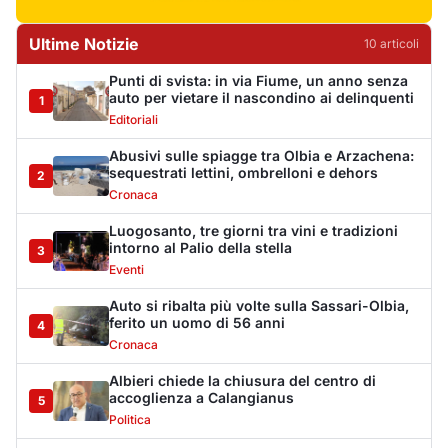
Auto si ribalta più volte sulla Sassari-Olbia,
ferito un uomo di 56 anni
4
Cronaca
Albieri chiede la chiusura del centro di
accoglienza a Calangianus
5
Politica
Poliziotto fuori servizio soccorre sei feriti
vicino a Olbia
6
Cronaca
Katy Perry accende il Gala Night del Cala di
Volpe
7
Eventi
Volotea rafforza la base di Olbia: più voli in
inverno
8
Trasporti
Lettini e ombrelloni abusivi, sanzioni per
oltre 28mila euro
9
Cronaca