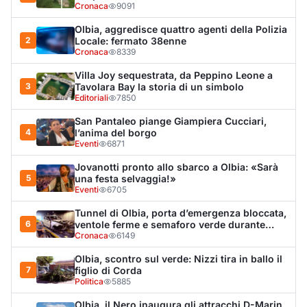
Tunnel di Olbia, porta d’emergenza bloccata,
6
ventole ferme e semaforo verde durante
l’incendio dell'auto
Cronaca
6149
Olbia, scontro sul verde: Nizzi tira in ballo il
7
figlio di Corda
Politica
5885
Olbia, il Nero inaugura gli attracchi D-Marin
8
al Molo Brin
Turismo
4266
Olbia, auto finisce fuori strada: una donna in
9
ospedale
Cronaca
3955
Van fuori controllo finisce oltre le protezioni
10
stradali
Cronaca
3303