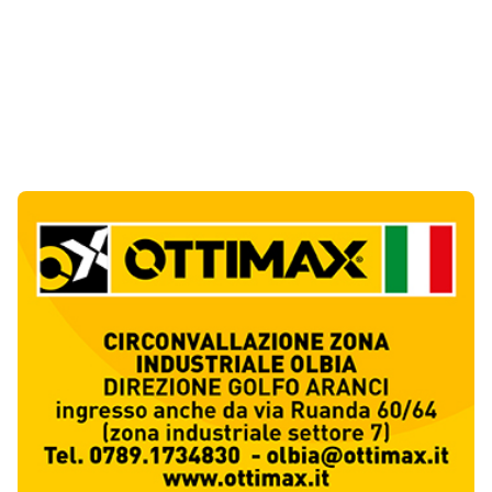
Ultime Notizie
10
articol
i
Punti di svista: in via Fiume, un anno senza
auto per vietare il nascondino ai delinquenti
1
Editoriali
Abusivi sulle spiagge tra Olbia e Arzachena:
sequestrati lettini, ombrelloni e dehors
2
Cronaca
Luogosanto, tre giorni tra vini e tradizioni
intorno al Palio della stella
3
Eventi