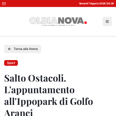
Venerdì 7 Agosto 2026
|
04:29
Torna alla Home
Sport
Salto Ostacoli.
L'appuntamento
all'Ippopark di Golfo
Aranci