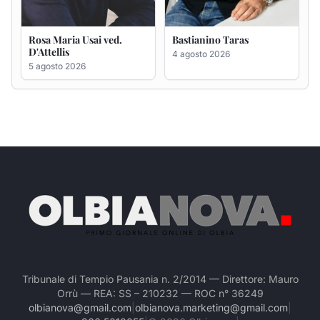
Tribunale di Tempio Pausania n. 2/2014 — Direttore: Mauro
Orrù — REA: SS – 210232 — ROC n° 36249
olbianova@gmail.com
|
olbianova.marketing@gmail.com
|