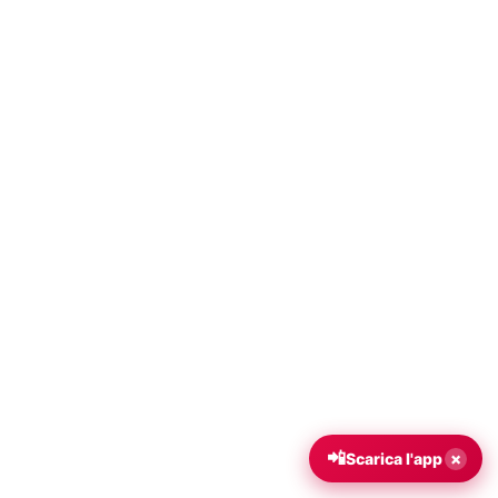
📲
×
Scarica l'app