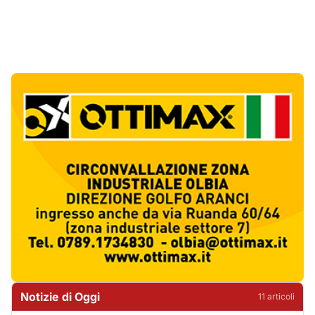
Notizie di Oggi
11
articol
i
Giovanni Paolo II e Mater Olbia Hospital
insieme per i traumi ortopedici
1
Salute
Olbia, un altro cantiere dimenticato: buca
aperta da oltre un mese in via Fidia
2
Cronaca
Olbia paralizzata dal traffico, il Pd attacca:
«Non è emergenza, è incapacità»
3
Politica
Jovanotti e la stampa accompagnata alla
porta: quanto vale la libertà?
4
Editoriali