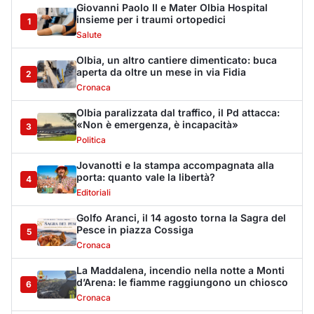
Golfo Aranci, il 14 agosto torna la Sagra del
Pesce in piazza Cossiga
5
Cronaca
La Maddalena, incendio nella notte a Monti
d’Arena: le fiamme raggiungono un chiosco
6
Cronaca
Olbia, cocaina e hashish in casa: i
Carabinieri arrestano un 22enne
7
Cronaca
La protesta di via Fiume: "Siamo pronti a
rivolgerci al prefetto"
8
Cronaca
Olbia, attentato incendiario nella notte:
distrutti due mezzi da lavoro della Idro Pmg
9
Cronaca
Incendio a Rudalza, in fiamme un deposito
con oli e bombole
10
Cronaca