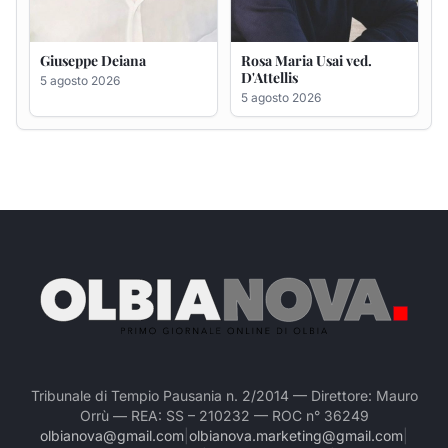
Tribunale di Tempio Pausania n. 2/2014 — Direttore: Mauro
Orrù — REA: SS – 210232 — ROC n° 36249
olbianova@gmail.com
|
olbianova.marketing@gmail.com
|