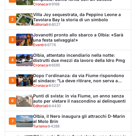
Punti di svista: in via Fiume, un anno senza
6
auto per vietare il nascondino ai delinquenti
Editoriali
4430
Olbia, il Nero inaugura gli attracchi D-Marin
7
al Molo Brin
Turismo
4288
Olbia, auto finisce fuori strada: una donna in
8
ospedale
Cronaca
4012
Van fuori controllo finisce oltre le protezioni
9
stradali
Cronaca
3351
Monte Pino riapre, ma non è una festa: «Qui
10
sono morte tre persone»
Eventi
3328