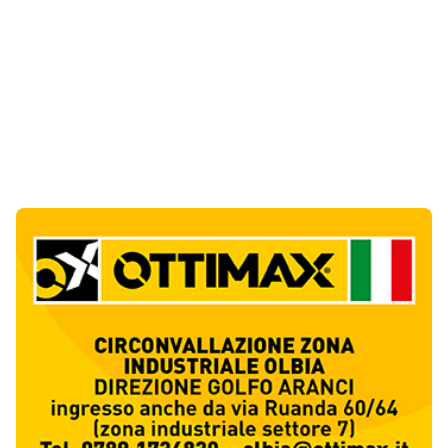
Notizie di Oggi
6
articol
i
Olbia, cocaina e hashish in casa: arrestato
olbiese di 22 anni
1
Cronaca
Olbia, cocaina e hashish in casa: i
Carabinieri arrestano un 22enne
2
Cronaca
La protesta di via Fiume: "Siamo pronti a
rivolgerci al prefetto"
3