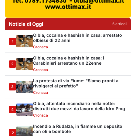
Cronaca
Olbia, attentato incendiario nella notte:
distrutti due mezzi da lavoro della Idro Pmg
4
Cronaca
Incendio a Rudalza, in fiamme un deposito
con oli e bombole
5
Cronaca
Monte Pino riapre, ma non è una festa: «Qui
sono morte tre persone»
6
Eventi