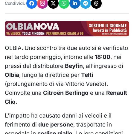
Condividi:
OLBIA. Uno scontro tra due auto si è verificato
nel tardo pomeriggio, intorno alle
18:00
, nei
pressi del distributore
Beyfin
, all’ingresso di
Olbia
, lungo la direttrice per
Telti
(prolungamento di via Vittorio Veneto).
Coinvolte una
Citroën Berlingo
e una
Renault
Clio
.
L’impatto ha causato danni ai veicoli e il
ferimento di
due persone
, trasportate in
ospedale in
codice giallo
. Le loro condizioni