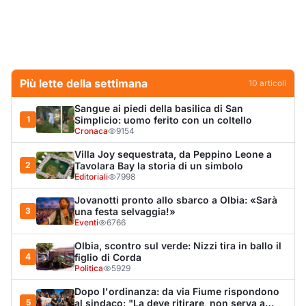
3
una festa selvaggia!»
Eventi
6766
Olbia, scontro sul verde: Nizzi tira in ballo il
4
figlio di Corda
Politica
5929
Dopo l'ordinanza: da via Fiume rispondono
5
al sindaco: "La deve ritirare, non serva a
nulla"
Cronaca
5113
Punti di svista: in via Fiume, un anno senza
6
auto per vietare il nascondino ai delinquenti
Editoriali
4351
Olbia, il Nero inaugura gli attracchi D-Marin
7
al Molo Brin
Turismo
4285
Olbia, auto finisce fuori strada: una donna in
8
ospedale
Cronaca
4004
Van fuori controllo finisce oltre le protezioni
9
stradali
Cronaca
3339