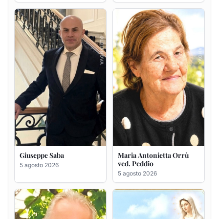
Giuseppe Saba
Maria Antonietta Orrù
ved. Peddio
5 agosto 2026
5 agosto 2026
Giuseppe Deiana
Rosa Maria Usai ved.
D'Attellis
5 agosto 2026
5 agosto 2026