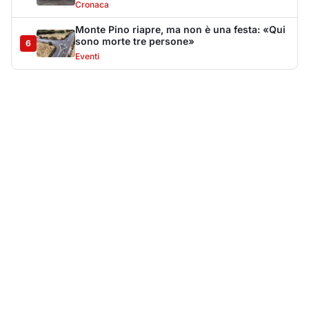
Più lette della settimana
10
articoli
Sangue ai piedi della basilica di San
1
Simplicio: uomo ferito con un coltello
Cronaca
9154
Villa Joy sequestrata, da Peppino Leone a
2
Tavolara Bay la storia di un simbolo
Editoriali
7998
Jovanotti pronto allo sbarco a Olbia: «Sarà