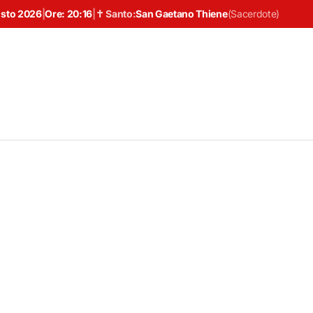
osto 2026
|
Ore:
20:16
|
✝ Santo:
San Gaetano Thiene
(
Sacerdote
)