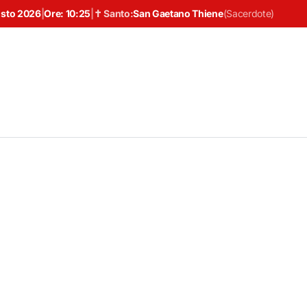
osto 2026
|
Ore:
10:25
|
✝ Santo:
San Gaetano Thiene
(
Sacerdote
)