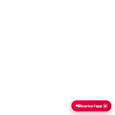
📲
×
Scarica l'app