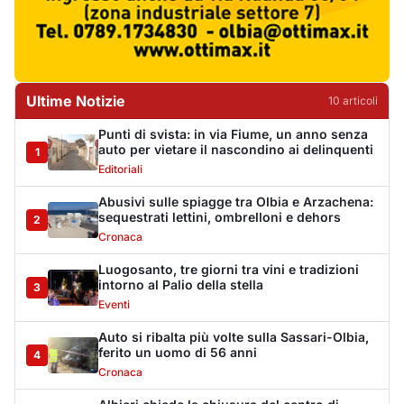
Luogosanto, tre giorni tra vini e tradizioni
intorno al Palio della stella
3
Eventi
Auto si ribalta più volte sulla Sassari-Olbia,
ferito un uomo di 56 anni
4
Cronaca
Albieri chiede la chiusura del centro di
accoglienza a Calangianus
5
Politica
Poliziotto fuori servizio soccorre sei feriti
vicino a Olbia
6
Cronaca
Katy Perry accende il Gala Night del Cala di
Volpe
7
Eventi
Volotea rafforza la base di Olbia: più voli in
inverno
8
Trasporti