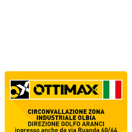
Ultime Notizie
10
articol
i
Punti di svista: in via Fiume, un anno senza
auto per vietare il nascondino ai delinquenti
1
Editoriali
Abusivi sulle spiagge tra Olbia e Arzachena:
sequestrati lettini, ombrelloni e dehors
2
Cronaca