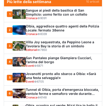
Jovanotti pronto allo sbarco a Olbia: «Sarà
5
una festa selvaggia!»
Eventi
6705
Tunnel di Olbia, porta d’emergenza bloccata,
6
ventole ferme e semaforo verde durante
l’incendio dell'auto
Cronaca
6148
Olbia, scontro sul verde: Nizzi tira in ballo il
7
figlio di Corda
Politica
5885
Olbia, il Nero inaugura gli attracchi D-Marin
8
al Molo Brin
Turismo
4266
Olbia, auto finisce fuori strada: una donna in
9
ospedale
Cronaca
3955
Van fuori controllo finisce oltre le protezioni
10
stradali
Cronaca
3303