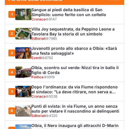
Dopo l'ordinanza: da via Fiume rispondono
5
al sindaco: "La deve ritirare, non serva a
nulla"
Cronaca
5038
Punti di svista: in via Fiume, un anno senza
6
auto per vietare il nascondino ai delinquenti
Editoriali
4320
Olbia, il Nero inaugura gli attracchi D-Marin
7
al Molo Brin
Turismo
4283
Olbia, auto finisce fuori strada: una donna in
8
ospedale
Cronaca
4002
Van fuori controllo finisce oltre le protezioni
9
stradali
Cronaca
3337
Salmo mostra la cicatrice sul volto: “Il
10
tumore è tornato”
Spettacolo
3266