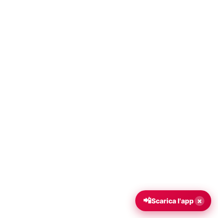
📲
×
Scarica l'app