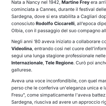
Nata a Nancy nel 1942,
Martine Frey
era arri
cominciata a Cannes, durante il festival delle 
Sardegna, dove si era stabilita a Cagliari do
conosciuto
Rodolfo Ciccarelli
, all’epoca dip
Olbia, con il passaggio del suo compagno all
Negli anni ’80 aveva iniziato a collaborare 
Videolina
, entrando così nel cuore dell’info
seguì una lunga stagione professionale nelle
Internazionale
,
Tele Regione
. Curò poi anch
gallurese.
Aveva una voce inconfondibile, con quel ma
perso che le conferiva un'eleganza unica e l
Fresu", come simpaticamente l'aveva batte
Sardegna, riusciva ad avere un approccio ri