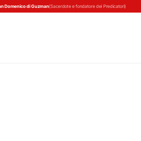
an Domenico di Guzman
(
Sacerdote e fondatore dei Predicatori
)