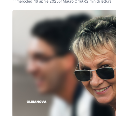
mercoledì 16 aprile 2025
Mauro Orrù
2
min di lettura