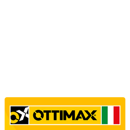
Notizie di Oggi
3
articol
i
Sabbia e oltre un chilo di caviale in valigia:
sequestri all’aeroporto di Olbia
1
Cronaca