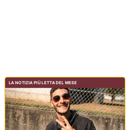
Tragedia sulla strada, muore olbiese di 23 anni, era
volontario dell'Oftal
Cronaca
30.715
visualizzazioni