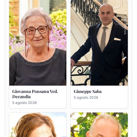
Giovanna Ponsanu Ved.
Giuseppe Saba
Decandia
5 agosto 2026
5 agosto 2026
Maria Antonietta Orrù
Giuseppe Deiana
ved. Peddio
5 agosto 2026
5 agosto 2026