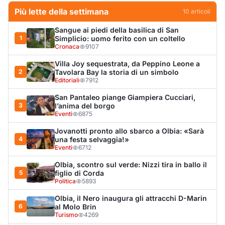
Olbia, scontro sul verde: Nizzi tira in ballo il
5
figlio di Corda
Politica
5893
Olbia, il Nero inaugura gli attracchi D-Marin
6
al Molo Brin
Turismo
4269
Olbia, auto finisce fuori strada: una donna in
7
ospedale
Cronaca
3966
Punti di svista: in via Fiume, un anno senza
8
auto per vietare il nascondino ai delinquenti
Editoriali
3716
Van fuori controllo finisce oltre le protezioni
9
stradali
Cronaca
3312
Salmo mostra la cicatrice sul volto: “Il
10
tumore è tornato”
Spettacolo
3244