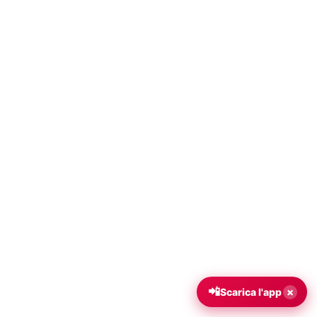
📲
×
Scarica l'app