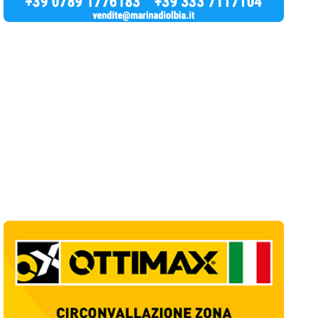
Ultime Notizie
10
articol
i
Giovanni Paolo II e Mater Olbia Hospital
insieme per i traumi ortopedici
1
Salute
Olbia, un altro cantiere dimenticato: buca