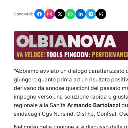
Condividi:
“Abbiamo avviato un dialogo caratterizzato da
giungere quanto prima ad un risultato positi
derivano da annose questioni del passato mai
impegno verso una soluzione rapida e giusta p
regionale alla Sanità
Armando Bartolazzi
dur
sindacagli Cgs Nursind, Cisl Fp, Confsal, Cse,
Nel corso della riunione si è discusso delle 