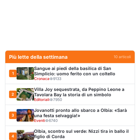
2
Tavolara Bay la storia di un simbolo
Editoriali
7950
Jovanotti pronto allo sbarco a Olbia: «Sarà
3
una festa selvaggia!»
Eventi
6740
Olbia, scontro sul verde: Nizzi tira in ballo il
4
figlio di Corda
Politica
5914
Dopo l'ordinanza: da via Fiume rispondono
5
al sindaco: "La deve ritirare, non serva a
nulla"
Cronaca
4595
Olbia, il Nero inaugura gli attracchi D-Marin
6
al Molo Brin
Turismo
4278
Punti di svista: in via Fiume, un anno senza
7
auto per vietare il nascondino ai delinquenti
Editoriali
4211
Olbia, auto finisce fuori strada: una donna in
8
ospedale
Cronaca
3986