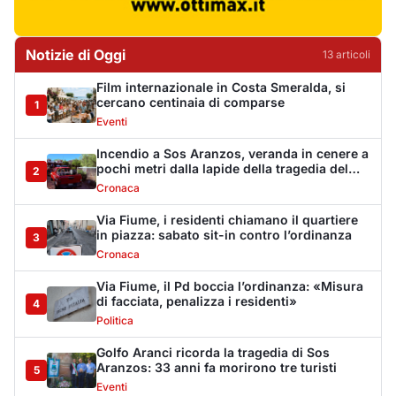
Via Fiume, il Pd boccia l’ordinanza: «Misura
di facciata, penalizza i residenti»
4
Politica
Golfo Aranci ricorda la tragedia di Sos
Aranzos: 33 anni fa morirono tre turisti
5
Eventi
Monte Pino riapre dopo tredici anni, la Fit
Cisl: «Un traguardo per tutta la Gallura»
6
Sindacati
Riapre Monte Pino, CISL: «Giornata
importante, ora si acceleri sulla Olbia-
7
Arzachena-Palau»
Sindacati
La vicenda di Monte Pino: la timeline degli
interventi tra annunci, ditte fallite e i tanti
8
stop
Cronaca
Monte Pino riapre, ma non è una festa: «Qui
sono morte tre persone»
9
Eventi