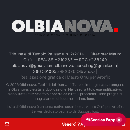
Tribunale di Tempio Pausania n. 2/2014 — Direttore: Mauro
Orrù — REA: SS – 210232 — ROC n° 36249
olbianova@gmail.com
|
olbianova.marketing@gmail.com
|
366 5010055
|
©
2026
Olbianova
|
Realizzazione grafica di Mauro Orrù per Artefix
©
2026
Olbianova. Tutti i diritti riservati. Tutte le immagini appartengono
a Olbianova, vietata la duplicazione. Nel caso, a titolo esemplificativo,
siano state utilizzate foto coperte da diritti, i proprietari sono pregati di
segnalarle e chiederne la rimozione.
Il sito di Olbianova è un tema nativo costruito da Mauro Orrù per Artefix.
Server dedicato ospitato da
SupportHost
.
📲
×
Scarica l'app
Venerdì 7 Agosto 2026
|
Ore:
21:21