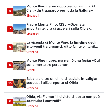
Sabbia e oltre un chilo di caviale in valigia:
sequestri all’aeroporto di Olbia
10
Cronaca
Olbia, via Fiume: "Il divieto di sosta non può
sostituire i controlli"
11
Cronaca
Dopo l'ordinanza: da via Fiume rispondono
al sindaco: "La deve ritirare, non serva a
12
nulla"
Cronaca
Punti di svista: in via Fiume, un anno senza
auto per vietare il nascondino ai delinquenti
13
Editoriali