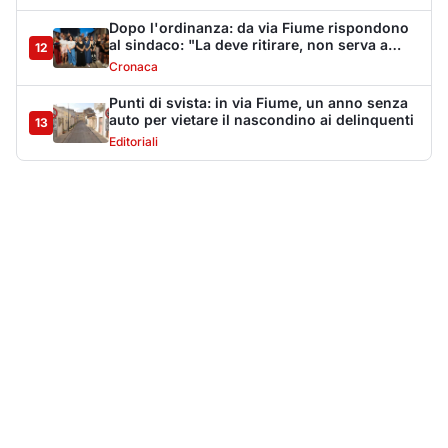
Più lette della settimana
10
articoli
Sangue ai piedi della basilica di San
1
Simplicio: uomo ferito con un coltello
Cronaca
9133
Villa Joy sequestrata, da Peppino Leone a