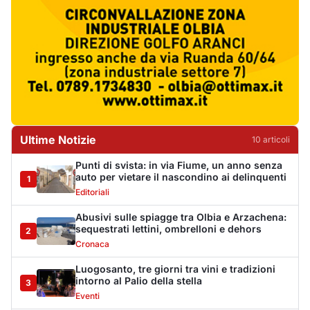
Abusivi sulle spiagge tra Olbia e Arzachena:
sequestrati lettini, ombrelloni e dehors
2
Cronaca
Luogosanto, tre giorni tra vini e tradizioni
intorno al Palio della stella
3
Eventi
Auto si ribalta più volte sulla Sassari-Olbia,
ferito un uomo di 56 anni
4
Cronaca
Albieri chiede la chiusura del centro di
accoglienza a Calangianus
5
Politica
Poliziotto fuori servizio soccorre sei feriti
vicino a Olbia
6
Cronaca
Katy Perry accende il Gala Night del Cala di
Volpe
7
Eventi