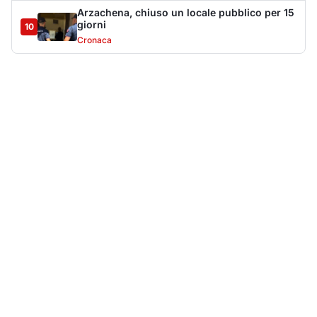
Più lette della settimana
10
articoli
Sangue ai piedi della basilica di San
1
Simplicio: uomo ferito con un coltello
Cronaca
9091
Olbia, aggredisce quattro agenti della Polizia
2
Locale: fermato 38enne
Cronaca
8339
Villa Joy sequestrata, da Peppino Leone a
3
Tavolara Bay la storia di un simbolo