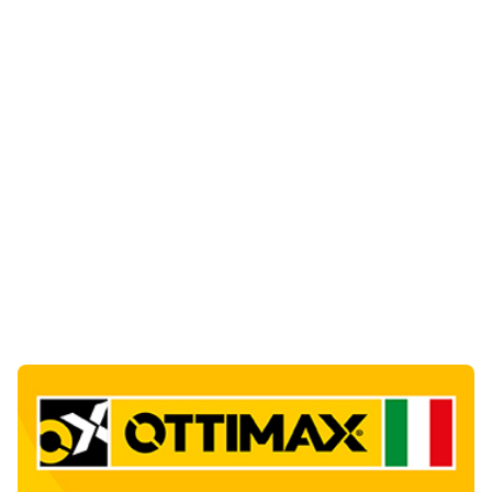
Ultime Notizie
10
articol
i
Punti di svista: in via Fiume, un anno senza
auto per vietare il nascondino ai delinquenti
1
Editoriali