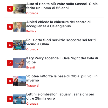
Volotea rafforza la base di Olbia: più voli in
inverno
8
Trasporti
Lettini e ombrelloni abusivi, sanzioni per
oltre 28mila euro
9
Cronaca
Arzachena, chiuso un locale pubblico per 15
giorni
10
Cronaca