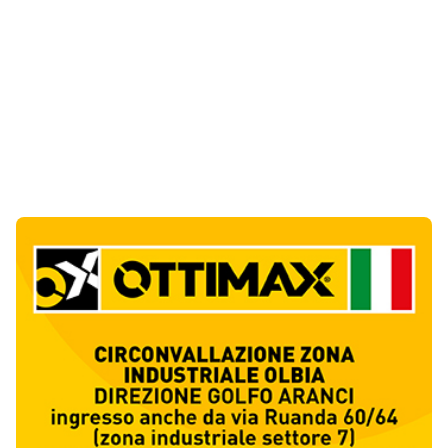
Notizie di Oggi
1
articol
o
Scontro nella notte sulla provinciale di Baia
Sardinia, un’auto si ribalta: un ferito
1
Cronaca