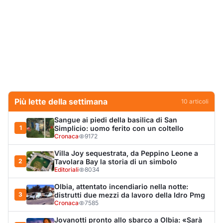
Villa Joy sequestrata, da Peppino Leone a
2
Tavolara Bay la storia di un simbolo
Editoriali
8034
Olbia, attentato incendiario nella notte:
3
distrutti due mezzi da lavoro della Idro Pmg
Cronaca
7585
Jovanotti pronto allo sbarco a Olbia: «Sarà
4
una festa selvaggia!»
Eventi
6779
Dopo l'ordinanza: da via Fiume rispondono
5
al sindaco: "La deve ritirare, non serva a
nulla"
Cronaca
5351
Punti di svista: in via Fiume, un anno senza
6
auto per vietare il nascondino ai delinquenti
Editoriali
4492
Olbia, il Nero inaugura gli attracchi D-Marin
7
al Molo Brin
Turismo
4291
Olbia, auto finisce fuori strada: una donna in
8
ospedale
Cronaca
4019