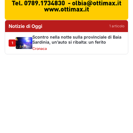
Più lette della settimana
10
articoli
Sangue ai piedi della basilica di San
1
Simplicio: uomo ferito con un coltello
Cronaca
9172