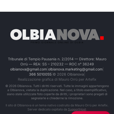
Tribunale di Tempio Pausania n. 2/2014 — Direttore: Mauro
Orrù — REA: SS – 210232 — ROC n° 36249
olbianova@gmail.com
|
olbianova.marketing@gmail.com
|
366 5010055
|
©
2026
Olbianova
|
Realizzazione grafica di Mauro Orrù per Artefix
©
2026
Olbianova. Tutti i diritti riservati. Tutte le immagini appartengono
a Olbianova, vietata la duplicazione. Nel caso, a titolo esemplificativo,
siano state utilizzate foto coperte da diritti, i proprietari sono pregati di
segnalarle e chiederne la rimozione.
Il sito di Olbianova è un tema nativo costruito da Mauro Orrù per Artefix.
Server dedicato ospitato da
SupportHost
.