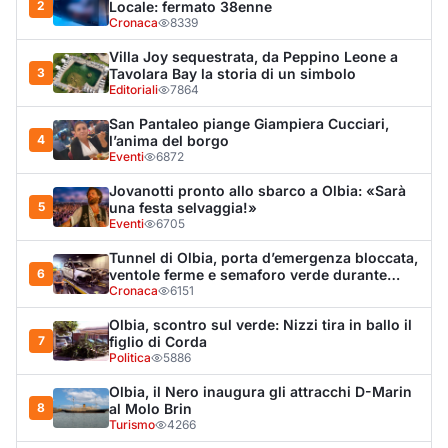
Olbia, scontro sul verde: Nizzi tira in ballo il
7
figlio di Corda
Politica
5886
Olbia, il Nero inaugura gli attracchi D-Marin
8
al Molo Brin
Turismo
4266
Olbia, auto finisce fuori strada: una donna in
9
ospedale
Cronaca
3956
Van fuori controllo finisce oltre le protezioni
10
stradali
Cronaca
3305