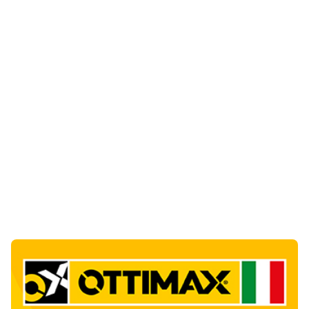
Notizie di Oggi
1
articol
o
Punti di svista: in via Fiume, un anno senza
auto per vietare il nascondino ai delinquenti
1
Editoriali