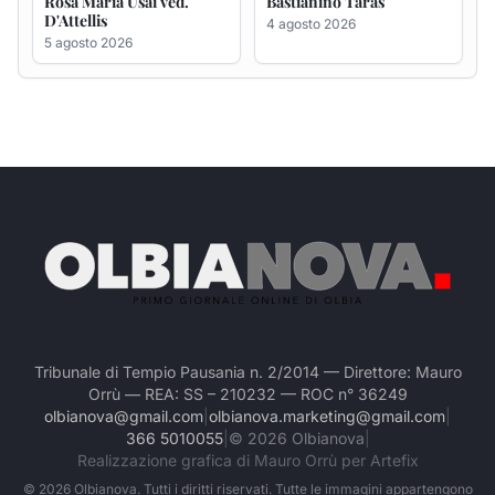
Tribunale di Tempio Pausania n. 2/2014 — Direttore: Mauro
Orrù — REA: SS – 210232 — ROC n° 36249
olbianova@gmail.com
|
olbianova.marketing@gmail.com
|
366 5010055
|
©
2026
Olbianova
|
Realizzazione grafica di Mauro Orrù per Artefix
©
2026
Olbianova. Tutti i diritti riservati. Tutte le immagini appartengono