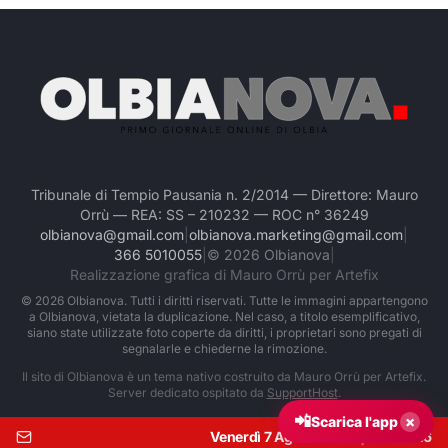
Tribunale di Tempio Pausania n. 2/2014 — Direttore: Mauro
Orrù — REA: SS – 210232 — ROC n° 36249
olbianova@gmail.com
|
olbianova.marketing@gmail.com
|
366 5010055
|
©
2026
Olbianova
|
Realizzazione grafica di Mauro Orrù per Artefix
©
2026
Olbianova. Tutti i diritti riservati. Tutte le immagini appartengono
a Olbianova, vietata la duplicazione. Nel caso, a titolo esemplificativo,
siano state utilizzate foto coperte da diritti, i proprietari sono pregati di
segnalarle e chiederne la rimozione.
Il sito di Olbianova è un tema nativo costruito da Mauro Orrù per Artefix.
Server dedicato ospitato da
SupportHost
.
📲
×
Scarica l'app
Venerdì 7 Agosto 2026
|
Ore:
14:46