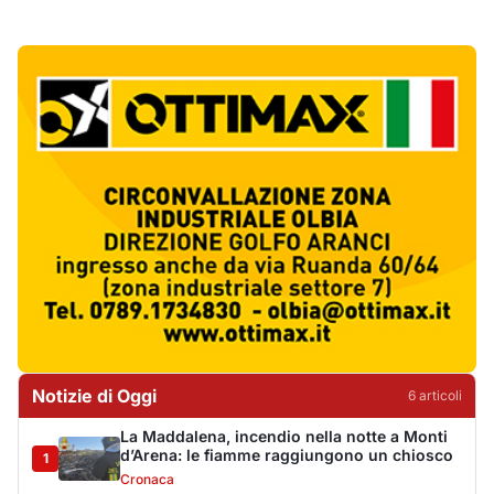
Notizie di Oggi
6
articol
i
La Maddalena, incendio nella notte a Monti
d’Arena: le fiamme raggiungono un chiosco
1
Cronaca
Olbia, cocaina e hashish in casa: i
Carabinieri arrestano un 22enne
2
Cronaca
La protesta di via Fiume: "Siamo pronti a
rivolgerci al prefetto"
3
Cronaca
Olbia, attentato incendiario nella notte:
distrutti due mezzi da lavoro della Idro Pmg
4
Cronaca
Incendio a Rudalza, in fiamme un deposito
con oli e bombole
5
Cronaca