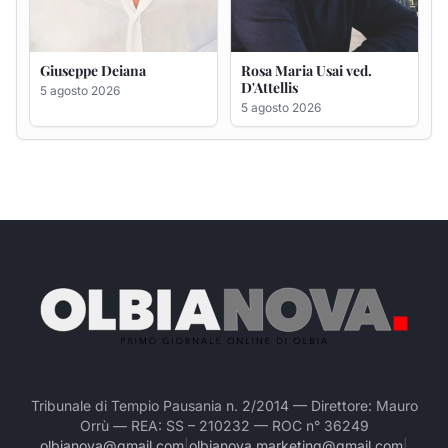
Tribunale di Tempio Pausania n. 2/2014 — Direttore: Mauro
Orrù — REA: SS – 210232 — ROC n° 36249
olbianova@gmail.com
|
olbianova.marketing@gmail.com
|