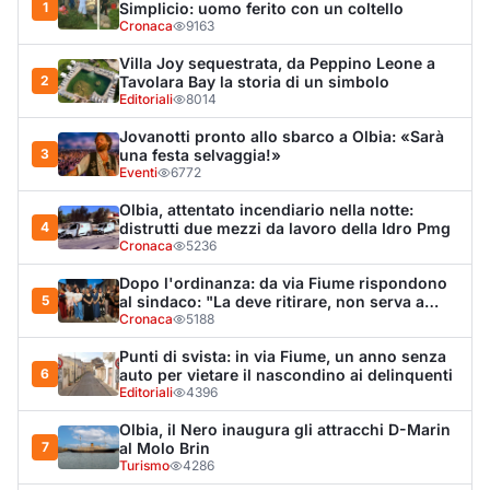
Punti di svista: in via Fiume, un anno senza
6
auto per vietare il nascondino ai delinquenti
Editoriali
4396
Olbia, il Nero inaugura gli attracchi D-Marin
7
al Molo Brin
Turismo
4286
Olbia, auto finisce fuori strada: una donna in
8
ospedale
Cronaca
4007
Van fuori controllo finisce oltre le protezioni
9
stradali
Cronaca
3346
Monte Pino riapre, ma non è una festa: «Qui
10
sono morte tre persone»
Eventi
3269