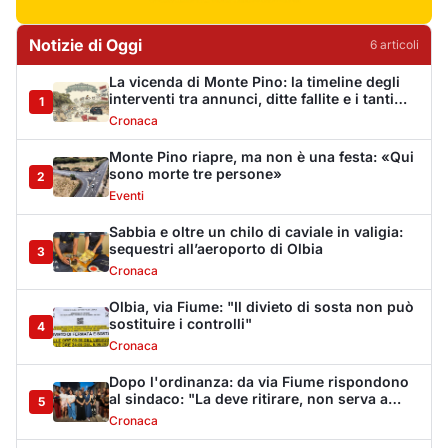
Olbia, via Fiume: "Il divieto di sosta non può
sostituire i controlli"
4
Cronaca
Dopo l'ordinanza: da via Fiume rispondono
al sindaco: "La deve ritirare, non serva a
5
nulla"
Cronaca
Punti di svista: in via Fiume, un anno senza
auto per vietare il nascondino ai delinquenti
6
Editoriali