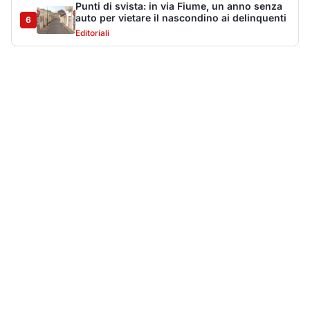
Più lette della settimana
10
articoli
Sangue ai piedi della basilica di San
1
Simplicio: uomo ferito con un coltello
Cronaca
9113
Villa Joy sequestrata, da Peppino Leone a
2
Tavolara Bay la storia di un simbolo
Editoriali
7927
San Pantaleo piange Giampiera Cucciari,
3
l’anima del borgo
Eventi
6879