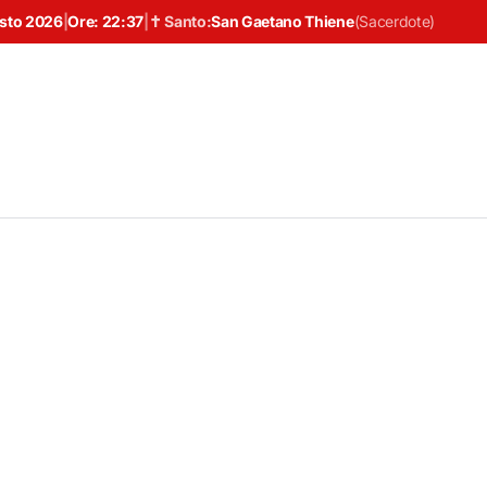
osto 2026
|
Ore:
22:37
|
✝ Santo:
San Gaetano Thiene
(
Sacerdote
)