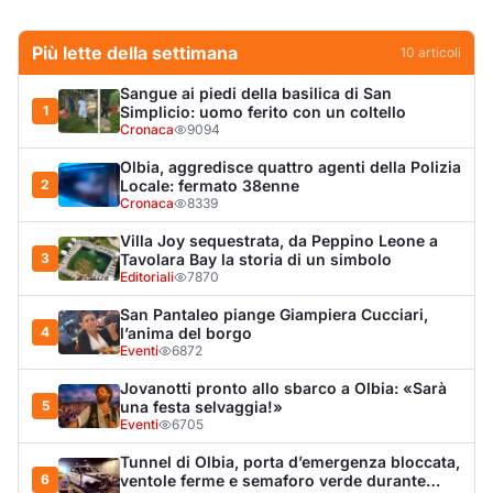
4
l’anima del borgo
Eventi
6872
Jovanotti pronto allo sbarco a Olbia: «Sarà
5
una festa selvaggia!»
Eventi
6705
Tunnel di Olbia, porta d’emergenza bloccata,
6
ventole ferme e semaforo verde durante
l’incendio dell'auto
Cronaca
6152
Olbia, scontro sul verde: Nizzi tira in ballo il
7
figlio di Corda
Politica
5886
Olbia, il Nero inaugura gli attracchi D-Marin
8
al Molo Brin
Turismo
4266
Olbia, auto finisce fuori strada: una donna in
9
ospedale
Cronaca
3956
Van fuori controllo finisce oltre le protezioni
10
stradali
Cronaca
3305