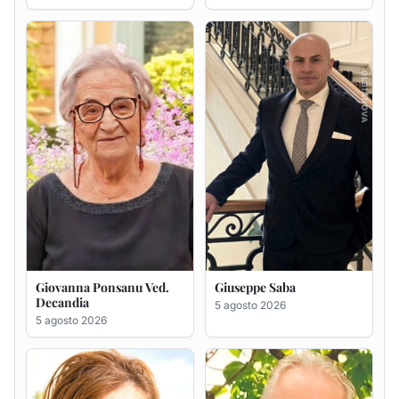
Giovanna Ponsanu Ved.
Giuseppe Saba
Decandia
5 agosto 2026
5 agosto 2026
Maria Antonietta Orrù
Giuseppe Deiana
ved. Peddio
5 agosto 2026
5 agosto 2026