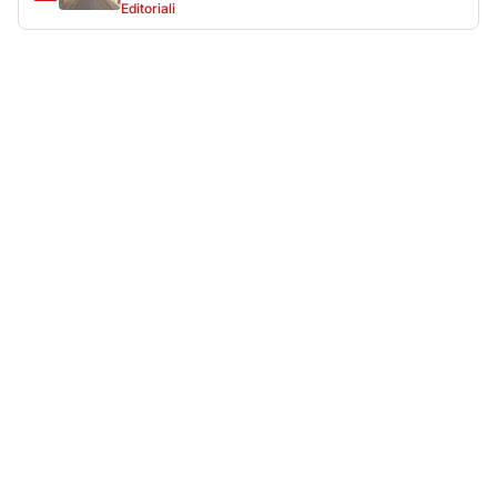
Più lette della settimana
10
articoli
Sangue ai piedi della basilica di San
1
Simplicio: uomo ferito con un coltello
Cronaca
9094
Olbia, aggredisce quattro agenti della Polizia
2
Locale: fermato 38enne
Cronaca
8339
Villa Joy sequestrata, da Peppino Leone a
3
Tavolara Bay la storia di un simbolo
Editoriali
7870
San Pantaleo piange Giampiera Cucciari,