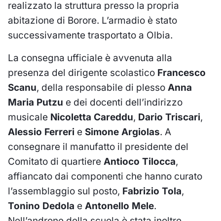
realizzato la struttura presso la propria
abitazione di Borore. L’armadio è stato
successivamente trasportato a Olbia.
La consegna ufficiale è avvenuta alla
presenza del dirigente scolastico
Francesco
Scanu
, della responsabile di plesso
Anna
Maria Putzu
e dei docenti dell’indirizzo
musicale
Nicoletta Careddu
,
Dario Triscari
,
Alessio Ferreri
e
Simone Argiolas
. A
consegnare il manufatto il presidente del
Comitato di quartiere
Antioco Tilocca
,
affiancato dai componenti che hanno curato
l’assemblaggio sul posto,
Fabrizio Tola
,
Tonino Dedola
e
Antonello Mele
.
Nell’androne della scuola è stata inoltre