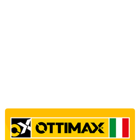
Notizie di Oggi
5
articol
i
Punti di svista: in via Fiume, un anno senza
auto per vietare il nascondino ai delinquenti
1
Editoriali