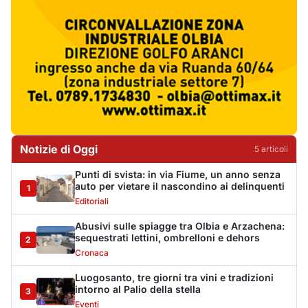
Abusivi sulle spiagge tra Olbia e Arzachena:
sequestrati lettini, ombrelloni e dehors
2
Cronaca
Luogosanto, tre giorni tra vini e tradizioni
intorno al Palio della stella
3
Eventi
Auto si ribalta più volte sulla Sassari-Olbia,
ferito un uomo di 56 anni
4
Cronaca
De profundis per l'Olbia Calcio, il Consiglio
Federale decreta la fine di una storia
5
Sport