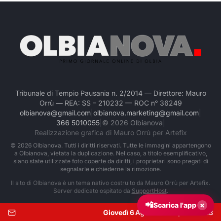
Tribunale di Tempio Pausania n. 2/2014 — Direttore: Mauro
Orrù — REA: SS – 210232 — ROC n° 36249
olbianova@gmail.com
|
olbianova.marketing@gmail.com
|
366 5010055
|
©
2026
Olbianova
|
Realizzazione grafica di Mauro Orrù per Artefix
©
2026
Olbianova. Tutti i diritti riservati. Tutte le immagini appartengono
a Olbianova, vietata la duplicazione. Nel caso, a titolo esemplificativo,
siano state utilizzate foto coperte da diritti, i proprietari sono pregati di
segnalarle e chiederne la rimozione.
Il sito di Olbianova è un tema nativo costruito da Mauro Orrù per Artefix.
Server dedicato ospitato da
SupportHost
.
📲
×
Scarica l'app
Giovedì 6 Agosto 2026
|
Ore:
01:08