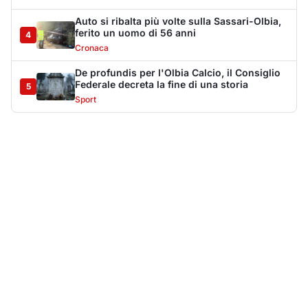
Più lette della settimana
10
articoli
Sangue ai piedi della basilica di San
1
Simplicio: uomo ferito con un coltello
Cronaca
9090
Olbia, aggredisce quattro agenti della Polizia